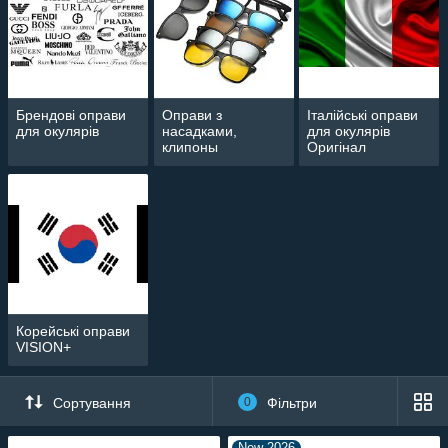
Брендові оправи
Оправи з
Італійські оправи
для окулярів
насадками,
для окулярів
клипоны
Оригінал
Корейські оправи
VISION+
Сортування
0
Фільтри
New 2026