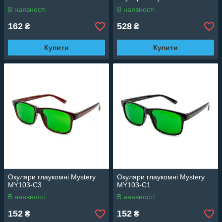
В наявності
В наявності
162
528
₴
₴
Купити
Купити
Окуляри глаукомні Mystery
Окуляри глаукомні Mystery
MY103-C3
MY103-C1
В наявності
В наявності
152
152
₴
₴