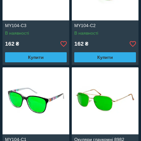
MY104-C3
MY104-C2
В наявності
В наявності
162
162
₴
₴
Купити
Купити
MY104-C1
Окуляри глаукомні 8982