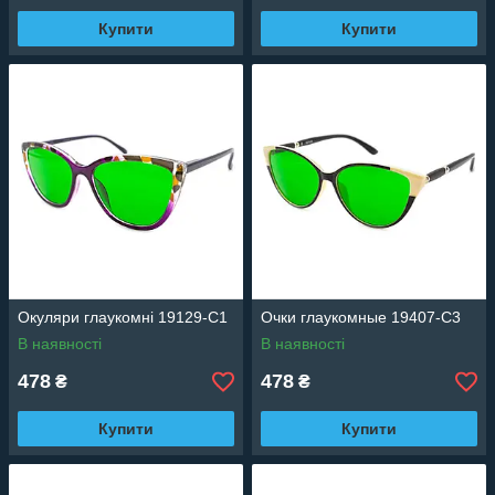
Купити
Купити
Окуляри глаукомні 19129-C1
Очки глаукомные 19407-C3
В наявності
В наявності
478
478
₴
₴
Купити
Купити