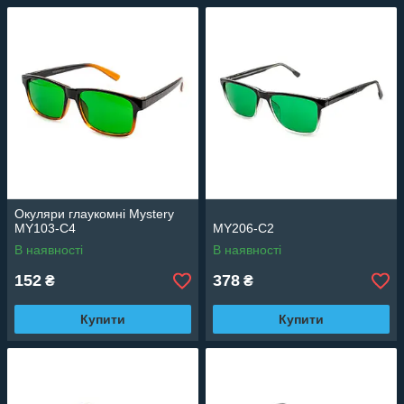
Окуляри глаукомні Mystery
MY103-C4
MY206-C2
В наявності
В наявності
152
378
₴
₴
Купити
Купити