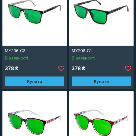
MY206-C3
MY206-C1
В наявності
В наявності
378
378
₴
₴
Купити
Купити