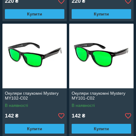
220
220
₴
₴
Купити
Купити
Окуляри глаукомні Mystery
Окуляри глаукомні Mystery
MY102-C02
MY101-C02
В наявності
В наявності
142
142
₴
₴
Купити
Купити