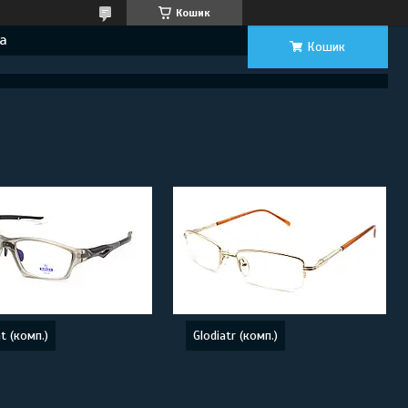
Кошик
а
Кошик
ht (комп.)
Glodiatr (комп.)