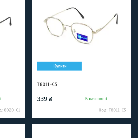
Купити
T8011-C3
339 ₴
і
В наявності
8020-C1
T8011-C3