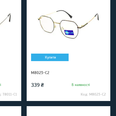
Купити
M8023-C2
339 ₴
і
В наявності
T8011-C1
M8023-C2