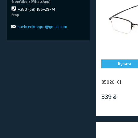
Єгор(Viber) (WhatsApp)
+380 (68) 186-29-74
Егор
savhcenkoegor@gmail.com
Купити
85020-C1
339 ₴