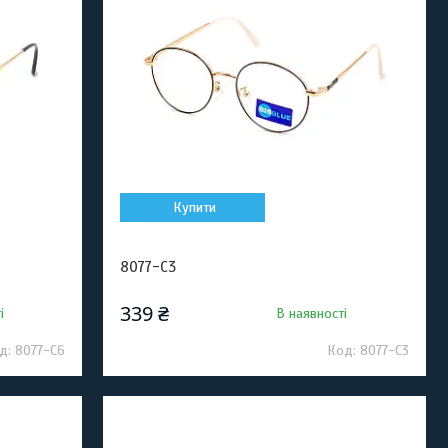
Купити
8077-C3
339 ₴
і
В наявності
8077-C6
8077-C3