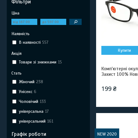
Фільтри
Ціна
Наявність
В наявності
557
Купити
Акція
Товари зі знижками
15
Комп'ютерні окул
Стать
Захист 100% Нов
Жіночий
238
199 ₴
Унісекс
6
Чоловічий
133
універсальна
17
універсальний
161
Графік роботи
NEW 2020