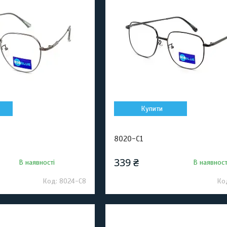
Купити
8020-C1
339 ₴
В наявності
В наявност
8024-C8