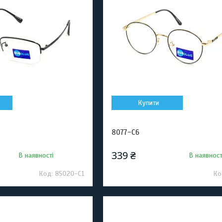
Купити
8077-C6
339 ₴
В наявності
В наявност
85020-C1