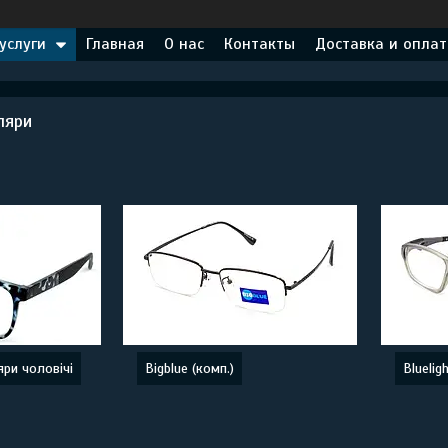
услуги
Главная
О нас
Контакты
Доставка и оплат
ляри
яри чоловічі
Bigblue (комп.)
Bluelig