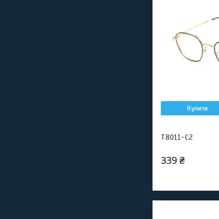
Купити
T8011-C2
339 ₴