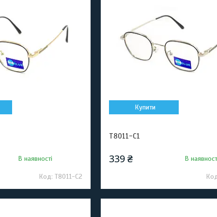
Купити
T8011-C1
339 ₴
В наявності
В наявност
T8011-C2