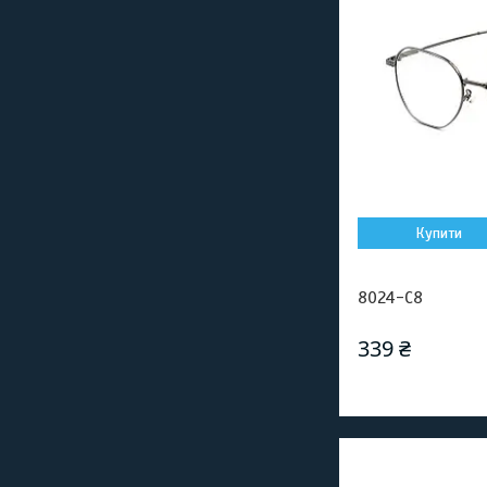
Купити
8024-C8
339 ₴