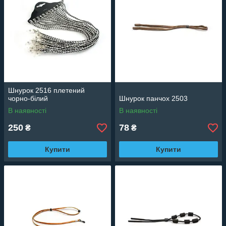
Шнурок 2516 плетений
чорно-білий
Шнурок панчох 2503
В наявності
В наявності
250
78
₴
₴
Купити
Купити