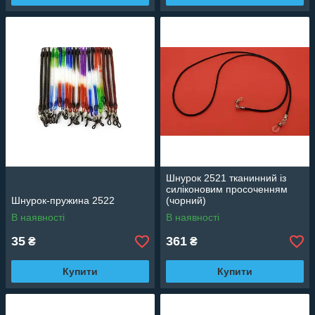
Шнурок 2521 тканинний із
силіконовим просоченням
Шнурок-пружина 2522
(чорний)
В наявності
В наявності
35
361
₴
₴
Купити
Купити