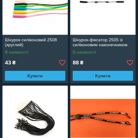
Шнурок силіконовий 2508
Шнурок-фіксатор 2505 із
(круглий)
силіконовим наконечником
В наявності
В наявності
43
88
₴
₴
Купити
Купити