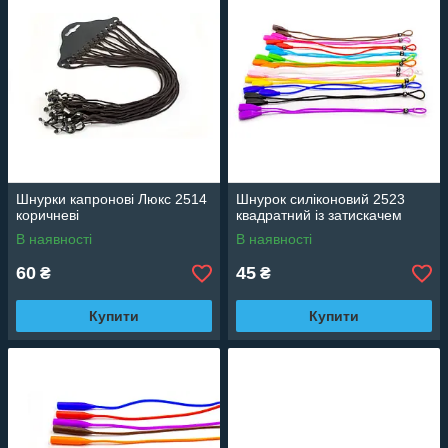
Шнурки капронові Люкс 2514
Шнурок силіконовий 2523
коричневі
квадратний із затискачем
В наявності
В наявності
60
45
₴
₴
Купити
Купити