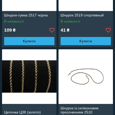
Шнурок-гумка 2517 чорна
Шнурок 2519 спортивный
В наявності
В наявності
109
41
₴
₴
Купити
Купити
Шнурок із силіконовим
Цепочка Ц38 (золото)
просоченням 2510