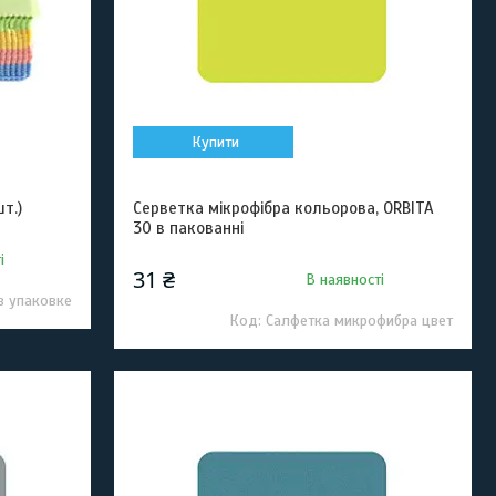
Купити
т.)
Серветка мікрофібра кольорова, ORBITA
30 в пакованні
і
31 ₴
В наявності
в упаковке
Салфетка микрофибра цвет