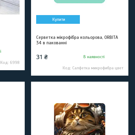
Купити
Серветка мікрофібра кольорова, ORBITA
34 в пакованні
і
31 ₴
В наявності
6998
Салфетка микрофибра цвет