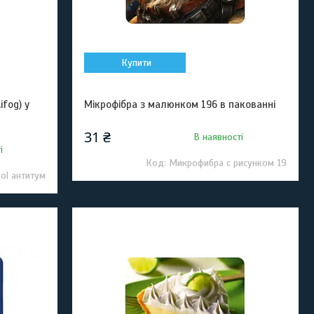
Купити
fog) у
Мікрофібра з малюнком 196 в пакованні
31 ₴
В наявності
і
Микрофибра с рисунком 19
ol антитум