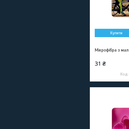
Купити
Мікрофібра з ма
31 ₴