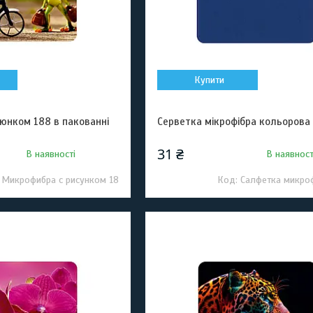
Купити
люнком 188 в пакованні
Серветка мікрофібра кольорова
31 ₴
В наявності
В наявност
Микрофибра с рисунком 18
Салфетка микро