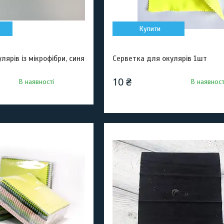
Купити
лярів із мікрофібри, синя
Серветка для окулярів 1шт
10 ₴
В наявності
В наявност