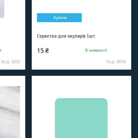
Купити
Серветка для окулярів 1шт
15 ₴
і
В наявності
1001
9658