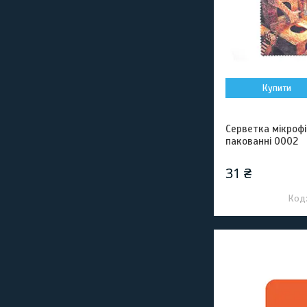
Купити
Серветка мікроф
пакованні 0002
31 ₴