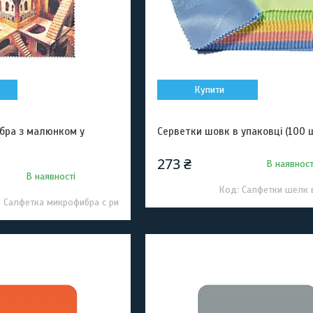
Купити
ібра з малюнком у
Серветки шовк в упаковці (100 ш
273 ₴
В наявност
В наявності
Салфетки шелк 
Салфетка микрофибра с ри