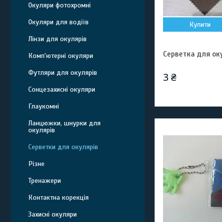
Окуляри фотохромні
Окуляри для водіїв
Купити
Лінзи для окулярів
Серветка для оку
Комп'ютерні окуляри
Футляри для окулярів
3 ₴
Сонцезахисні окуляри
Глаукомні
Ланцюжки, шнурки для
окулярів
Серветки для окулярів
Різне
Тренажери
Контактна корекція
Захисні окуляри