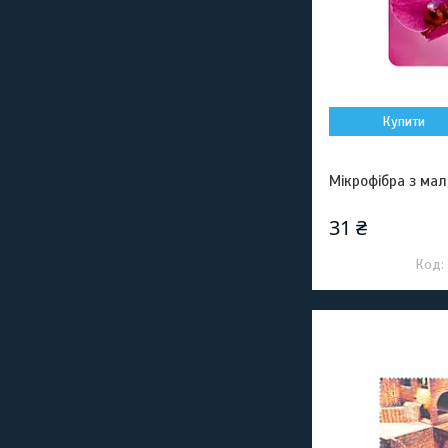
Купити
Мікрофібра з ма
31 ₴