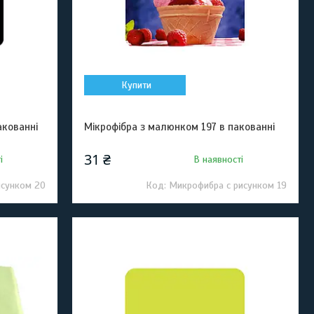
Купити
акованні
Мікрофібра з малюнком 197 в пакованні
31 ₴
і
В наявності
исунком 20
Микрофибра с рисунком 19