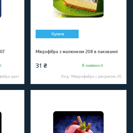
Купити
 07
Мікрофібра з малюнком 208 в пакованні
31 ₴
і
В наявності
фибра цвет
Микрофибра с рисунком 20