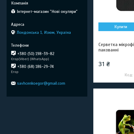
Інтернет-магазин "Нові окуляри"
Купити
Лондонська 1, Изюм, Україна
Серветка мікрофі
пакованні
+380 (50) 198-39-82
Єгор(Viber) (WhatsApp)
31 ₴
+380 (68) 186-29-74
Егор
savhcenkoegor@gmail.com