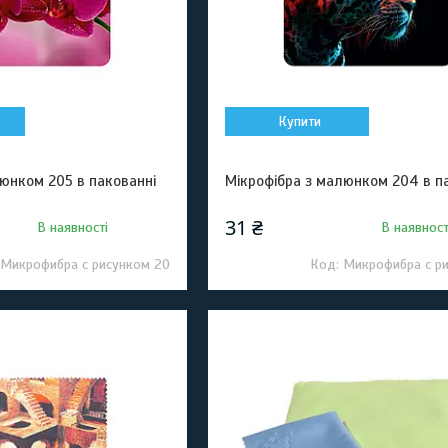
Купити
люнком 205 в пакованні
Мікрофібра з малюнком 204 в п
31 ₴
В наявності
В наявност
Микрофибра с рисунком 20
Микрофибра с р