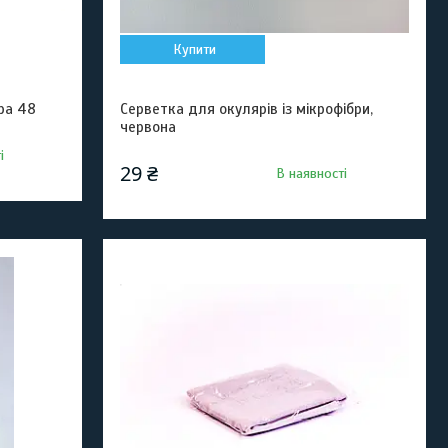
Купити
ра 48
Серветка для окулярів із мікрофібри,
червона
і
29 ₴
В наявності