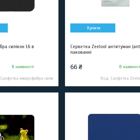
Купити
бра силікон 16 в
Серветка Zeelool антитуман (anti
пакованні
66 ₴
В наявності
В наявност
Салфетка микрофибра сили
Салфетка Zeelo