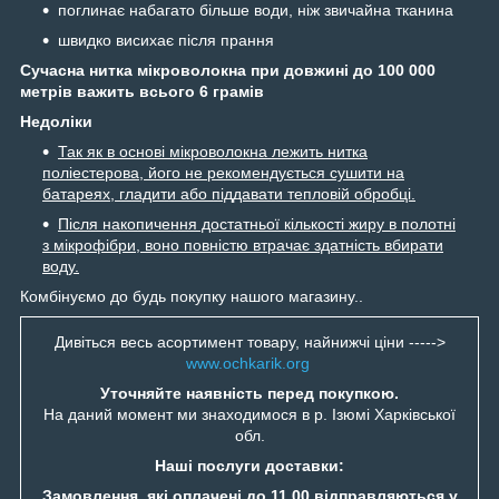
поглинає набагато більше води, ніж звичайна тканина
швидко висихає після прання
Сучасна нитка мікроволокна при довжині до 100 000
метрів важить всього 6 грамів
Недоліки
Так як в основі мікроволокна лежить нитка
поліестерова, його не рекомендується сушити на
батареях, гладити або піддавати тепловій обробці.
Після накопичення достатньої кількості жиру в полотні
з мікрофібри, воно повністю втрачає здатність вбирати
воду.
Комбінуємо до будь покупку нашого магазину..
Дивіться весь асортимент товару, найнижчі ціни ----->
www.ochkarik.org
Уточняйте наявність перед покупкою.
На даний момент ми знаходимося в р. Ізюмі Харківської
обл.
Наші послуги доставки:
Замовлення, які оплачені до 11.00 відправляються у