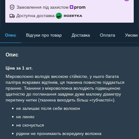
Замовлення під захистом
Доступна доставка
Опис
Відгуки про товар
Доставка
Оплата
Умови
Опис
Ціна за 1 шт.
Мікроволокно володіє високою стійкістю, у нього багата
палітра яскравих відтінків, ця тканина повністю піддається
пранню. Тканини з мікроволокна володіють підвищеною
здатністю до поглинання завдяки дуже малому діаметру
перетину нитки (тканина виходить більш «губчастої»).
не залишає після себе волокон
не линяє
не скочується
рідини не проникають всередину волокна