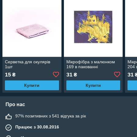
Серветка для окулярів
Мікрофібра з малюнком
Мікр
1шт
169 в пакованні
204 
15
31
31
₴
₴
Купити
Купити
Про нас
97% позитивних з 541 відгука за рік
Працює з 30.08.2016