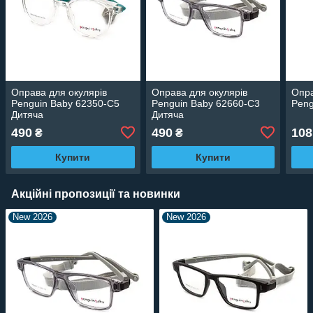
Оправа для окулярів
Оправа для окулярів
Опра
Penguin Baby 62350-C5
Penguin Baby 62660-C3
Peng
Дитяча
Дитяча
490
490
108
₴
₴
Купити
Купити
Акційні пропозиції та новинки
New 2026
New 2026