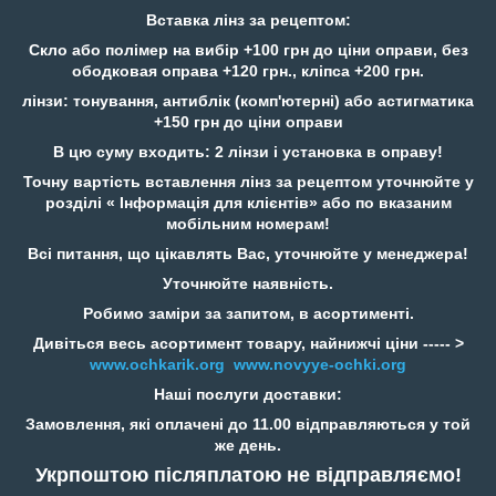
Вставка лінз за рецептом:
Скло або полімер на вибір +100 грн до ціни оправи, без
ободковая оправа +120 грн., кліпса +200 грн.
лінзи: тонування, антиблік (комп'ютерні) або астигматика
+150 грн до ціни оправи
В цю суму входить: 2 лінзи і установка в оправу!
Точну вартість вставлення лінз за рецептом уточнюйте у
розділі « Інформація для клієнтів» або по вказаним
мобільним номерам!
Всі питання, що цікавлять Вас, уточнюйте у менеджера!
Уточнюйте наявність.
Робимо заміри за запитом, в асортименті.
Дивіться весь асортимент товару, найнижчі ціни ----- >
www.ochkarik.org
www.novyye-ochki.org
Наші послуги доставки:
Замовлення, які оплачені до 11.00 відправляються у той
же день.
Укрпоштою післяплатою не відправляємо!