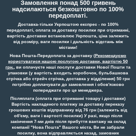
Замовлення понад 500 гривень
надсилаються безкоштовно по 100%
передоплаті.
Доставка-тільки Укрпоштою експрес - по 100%
передоплаті, оплата за доставку посилки при отриманні,
вартість доставки встановлює Укрпошта, ціна залежить
від розміру, ваги посилки і дальність відстань між
містами!
Нова Пошта-Передоплата за доставку (
Рекомендуємо
користуватися нашою послугою доставки, вартістю 50
грн.
, ви оплачуєте наші послуги доставки Нової Пошти та
упаковки (у вартість входить коробочок, бульбашкова
стрічка або стрейч стрічка, доставка у відділення) 50 грн
потрібно доплачувати до замовлення і обов'язково
попереджати про це менеджера.
Післяплата (оплата при отриманні товару і доставки)
Вартість накладеного платежу за доставку переказу
грошових коштів відправнику від 76 грн (залежить від
об'єму, ваги і вартості посилки) У разі, якщо після
закінчення 7-ми днів після прибуття вантажу на склад
компанії "Нова Пошта" Вашого міста, Ви не забрали
посилку, вона відправляється назад, замовник