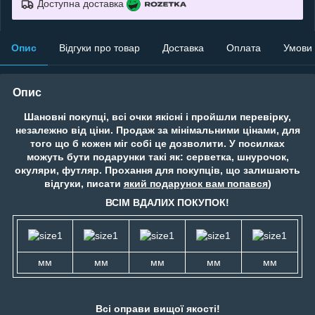
Доступна доставка
Опис
Відгуки про товар
Доставка
Оплата
Умови
Опис
Шановні покупці, всі очки якісні і пройшли перевірку,
незалежно від ціни. Продаж за мінімальними цінами, для
того що б кожен міг собі це дозволити. У посилках
можуть бути подарунки такі як: серветка, шнурочок,
окуляри, футляр. Прохання для покупців, що залишають
відгуки, писати
який подарунок вам попався
)
ВСІМ ВДАЛИХ ПОКУПОК!
мм
мм
мм
мм
мм
Всі оправи вищої якості!