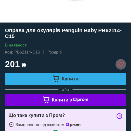
Оправа для окулярів Penguin Baby PB62114-
C15
В наявності
Код: PB62114-C15
Роздріб
201
₴
Купити
або
Купити з
Що таке купити з Пром?
Замовлення під захистом