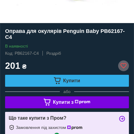
Оправа для окулярів Penguin Baby PB62167-
C4
В наявності
Код: PB62167-C4
Роздріб
201
₴
Купити
або
Купити з
Що таке купити з Пром?
Замовлення під захистом