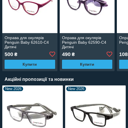
Оправа для окулярів
Оправа для окулярів
Опра
Penguin Baby 62610-C4
Penguin Baby 62590-C4
Peng
Дитячі
Дитячі
500
490
108
₴
₴
Купити
Купити
Акційні пропозиції та новинки
New 2026
New 2026