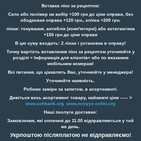
Вставка лінз за рецептом:
Скло або полімер на вибір +100 грн до ціни оправи, без
ободковая оправа +120 грн., кліпса +200 грн.
лінзи: тонування, антиблік (комп'ютерні) або астигматика
+150 грн до ціни оправи
В цю суму входить: 2 лінзи і установка в оправу!
Точну вартість вставлення лінз за рецептом уточнюйте у
розділі « Інформація для клієнтів» або по вказаним
мобільним номерам!
Всі питання, що цікавлять Вас, уточнюйте у менеджера!
Уточнюйте наявність.
Робимо заміри за запитом, в асортименті.
Дивіться весь асортимент товару, найнижчі ціни ----- >
www.ochkarik.org
www.novyye-ochki.org
Наші послуги доставки:
Замовлення, які оплачені до 11.00 відправляються у той
же день.
Укрпоштою післяплатою не відправляємо!