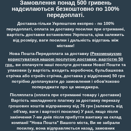
Замовлення понад 500 гривень
надсилаються безкоштовно по 100%
передоплаті.
Доставка-тільки Укрпоштою експрес - по 100%
передоплаті, оплата за доставку посилки при отриманні,
вартість доставки встановлює Укрпошта, ціна залежить
від розміру, ваги посилки і дальність відстань між
містами!
Нова Пошта-Передоплата за доставку (
Рекомендуємо
користуватися нашою послугою доставки, вартістю 50
грн.
, ви оплачуєте наші послуги доставки Нової Пошти та
упаковки (у вартість входить коробочок, бульбашкова
стрічка або стрейч стрічка, доставка у відділення) 50 грн
потрібно доплачувати до замовлення і обов'язково
попереджати про це менеджера.
Післяплата (оплата при отриманні товару і доставки)
Вартість накладеного платежу за доставку переказу
грошових коштів відправнику від 76 грн (залежить від
об'єму, ваги і вартості посилки) У разі, якщо після
закінчення 7-ми днів після прибуття вантажу на склад
компанії "Нова Пошта" Вашого міста, Ви не забрали
посилку, вона відправляється назад, замовник