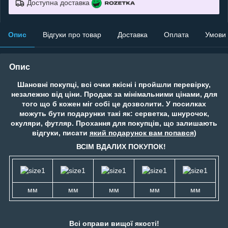
Доступна доставка
Опис
Відгуки про товар
Доставка
Оплата
Умови
Опис
Шановні покупці, всі очки якісні і пройшли перевірку,
незалежно від ціни. Продаж за мінімальними цінами, для
того що б кожен міг собі це дозволити. У посилках
можуть бути подарунки такі як: серветка, шнурочок,
окуляри, футляр. Прохання для покупців, що залишають
відгуки, писати
який подарунок вам попався
)
ВСІМ ВДАЛИХ ПОКУПОК!
мм
мм
мм
мм
мм
Всі оправи вищої якості!