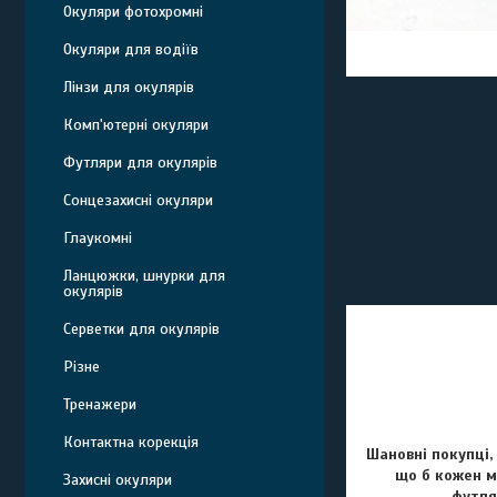
Окуляри фотохромні
Окуляри для водіїв
Лінзи для окулярів
Комп'ютерні окуляри
Футляри для окулярів
Сонцезахисні окуляри
Глаукомні
Ланцюжки, шнурки для
окулярів
Серветки для окулярів
Різне
Тренажери
Контактна корекція
Шановні покупці,
що б кожен мі
Захисні окуляри
футля