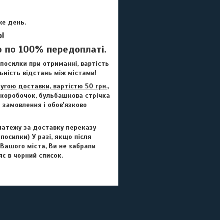
же день.
!
 по 100% передоплаті.
посилки при отриманні, вартість
ьність відстань між містами!
гою доставки, вартістю 50 грн.
,
 коробочок, бульбашкова стрічка
 замовлення і обов'язково
латежу за доставку переказу
 посилки) У разі, якщо після
 Вашого міста, Ви не забрали
є в чорний список.