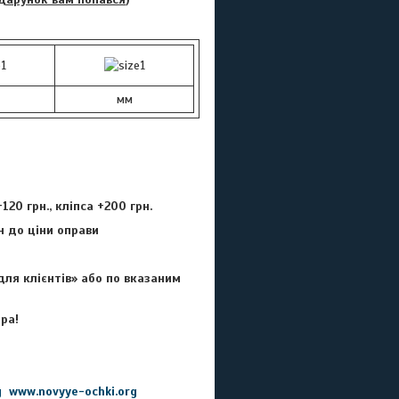
мм
20 грн., кліпса +200 грн.
н до ціни оправи
для клієнтів» або по вказаним
ра!
g
www.novyye-ochki.org