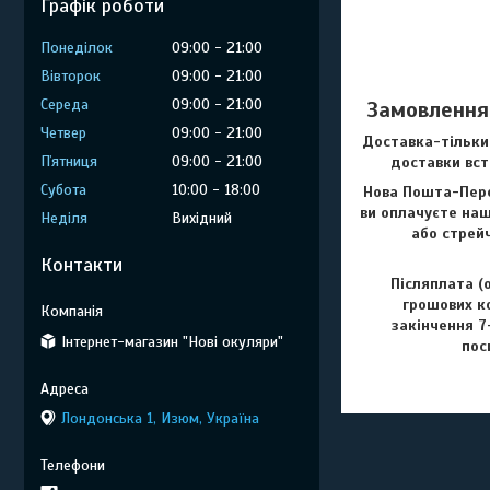
Графік роботи
Понеділок
09:00
21:00
Вівторок
09:00
21:00
Середа
09:00
21:00
Замовлення
Четвер
09:00
21:00
Доставка-тільки
Пʼятниця
09:00
21:00
доставки вст
Субота
10:00
18:00
Нова Пошта-Пере
ви оплачуєте наш
Неділя
Вихідний
або стрейч
Контакти
Післяплата (
грошових ко
закінчення 7
Інтернет-магазин "Нові окуляри"
пос
Лондонська 1, Изюм, Україна