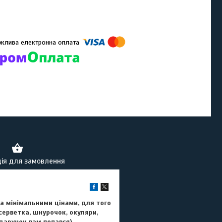
омпанії підключені електронні платежі. Тепер ви можете купити
ь-який товар не покидаючи сайту.
ія для замовлення
за мінімальними цінами, для того
серветка, шнурочок, окуляри,
дарунок вам попався
)