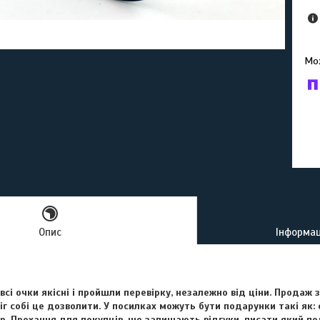
У к
буд
Опис
Інформац
 всі очки якісні і пройшли перевірку, незалежно від ціни. Продаж 
г собі це дозволити. У посилках можуть бути подарунки такі як: 
р. Прохання для покупців, що залишають відгуки, писати
який по