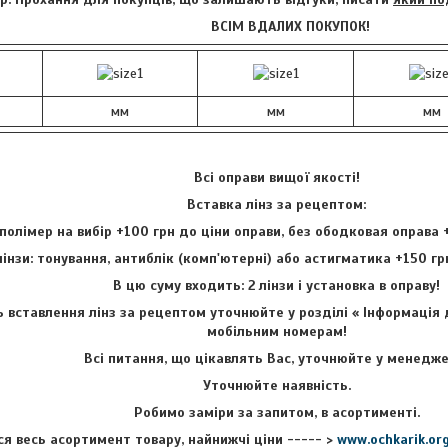
ВСІМ ВДАЛИХ ПОКУПОК!
мм
мм
мм
Всі оправи вищої якості!
Вставка лінз за рецептом:
полімер на вибір +100 грн до ціни оправи, без ободковая оправа +1
лінзи: тонування, антиблік (комп'ютерні) або астигматика +150 гр
В цю суму входить: 2 лінзи і установка в оправу!
ь вставлення лінз за рецептом уточнюйте у розділі « Інформація 
мобільним номерам!
Всі питання, що цікавлять Вас, уточнюйте у менедже
Уточнюйте наявність.
Робимо заміри за запитом, в асортименті.
ся весь асортимент товару, найнижчі ціни ----- >
www.ochkarik.or