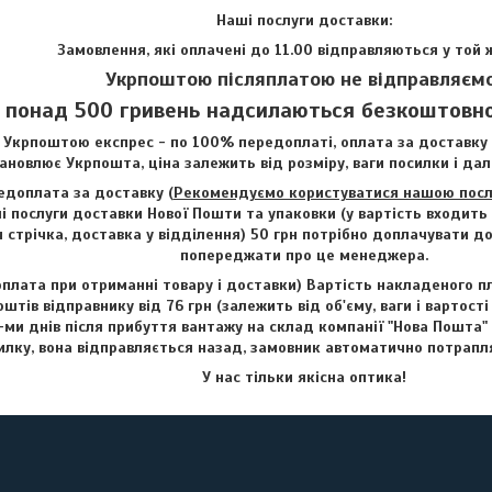
Наші послуги доставки:
Замовлення, які оплачені до 11.00 відправляються у той 
Укрпоштою післяплатою не відправляємо
 понад 500 гривень надсилаються безкоштовно
 Укрпоштою експрес - по 100% передоплаті, оплата за доставку 
ановлює Укрпошта, ціна залежить від розміру, ваги посилки і дал
доплата за доставку (
Рекомендуємо користуватися нашою послу
і послуги доставки Нової Пошти та упаковки (у вартість входить
 стрічка, доставка у відділення) 50 грн потрібно доплачувати до
попереджати про це менеджера.
оплата при отриманні товару і доставки) Вартість накладеного п
штів відправнику від 76 грн (залежить від об'єму, ваги і вартості
-ми днів після прибуття вантажу на склад компанії "Нова Пошта"
илку, вона відправляється назад, замовник автоматично потрапля
У нас тільки якісна оптика!