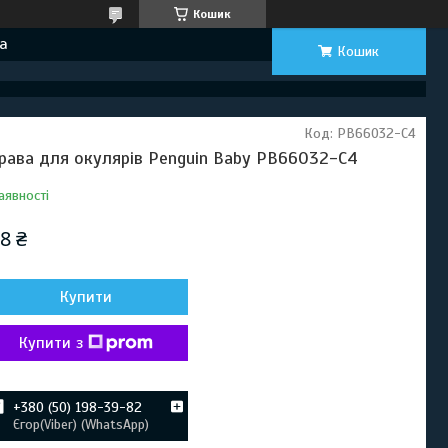
Кошик
а
Кошик
Код:
PB66032-C4
рава для окулярів Penguin Baby PB66032-C4
аявності
8 ₴
Купити
Купити з
+380 (50) 198-39-82
Єгор(Viber) (WhatsApp)