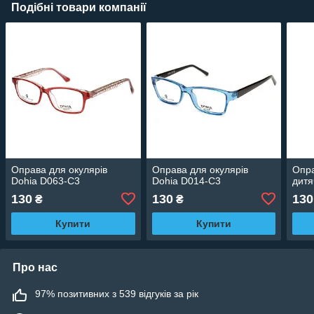
Подібні товари компанії
Оправа для окулярів
Оправа для окулярів
Опра
Dohia D063-C3
Dohia D014-C3
дитя
130
130
130
₴
₴
Купити
Купити
Про нас
97% позитивних з 539 відгуків за рік