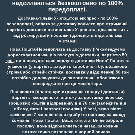
надсилаються безкоштовно по 100%
передоплаті.
Доставка-тільки Укрпоштою експрес - по 100%
передоплаті, оплата за доставку посилки при отриманні,
вартість доставки встановлює Укрпошта, ціна залежить
від розміру, ваги посилки і дальність відстань між
містами!
Нова Пошта-Передоплата за доставку (
Рекомендуємо
користуватися нашою послугою доставки, вартістю 50
грн.
, ви оплачуєте наші послуги доставки Нової Пошти та
упаковки (у вартість входить коробочок, бульбашкова
стрічка або стрейч стрічка, доставка у відділення) 50 грн
потрібно доплачувати до замовлення і обов'язково
попереджати про це менеджера.
Післяплата (оплата при отриманні товару і доставки)
Вартість накладеного платежу за доставку переказу
грошових коштів відправнику від 76 грн (залежить від
об'єму, ваги і вартості посилки) У разі, якщо після
закінчення 7-ми днів після прибуття вантажу на склад
компанії "Нова Пошта" Вашого міста, Ви не забрали
посилку, вона відправляється назад, замовник
автоматично потрапляє в чорний список.