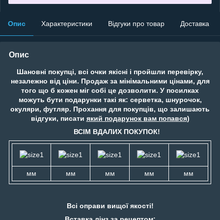
Опис
Характеристики
Відгуки про товар
Доставка
Опис
Шановні покупці, всі очки якісні і пройшли перевірку,
незалежно від ціни. Продаж за мінімальними цінами, для
того що б кожен міг собі це дозволити. У посилках
можуть бути подарунки такі як: серветка, шнурочок,
окуляри, футляр. Прохання для покупців, що залишають
відгуки, писати
який подарунок вам попався
)
ВСІМ ВДАЛИХ ПОКУПОК!
мм
мм
мм
мм
мм
Всі оправи вищої якості!
Вставка лінз за рецептом: