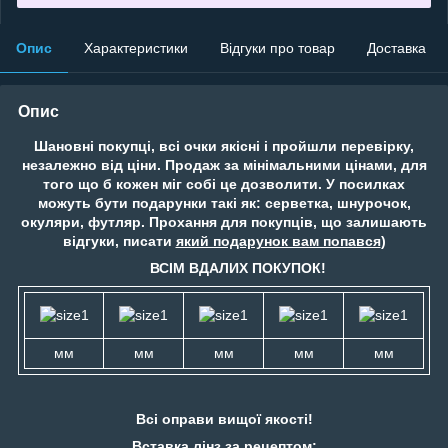
Опис
Характеристики
Відгуки про товар
Доставка
Опис
Шановні покупці, всі очки якісні і пройшли перевірку,
незалежно від ціни. Продаж за мінімальними цінами, для
того що б кожен міг собі це дозволити. У посилках
можуть бути подарунки такі як: серветка, шнурочок,
окуляри, футляр. Прохання для покупців, що залишають
відгуки, писати
який подарунок вам попався
)
ВСІМ ВДАЛИХ ПОКУПОК!
мм
мм
мм
мм
мм
Всі оправи вищої якості!
Вставка лінз за рецептом: