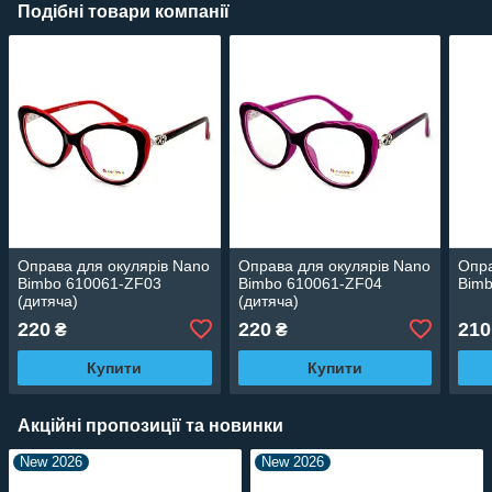
Подібні товари компанії
Оправа для окулярів Nano
Оправа для окулярів Nano
Опра
Bimbo 610061-ZF03
Bimbo 610061-ZF04
Bimb
(дитяча)
(дитяча)
220
220
210
₴
₴
Купити
Купити
Акційні пропозиції та новинки
New 2026
New 2026