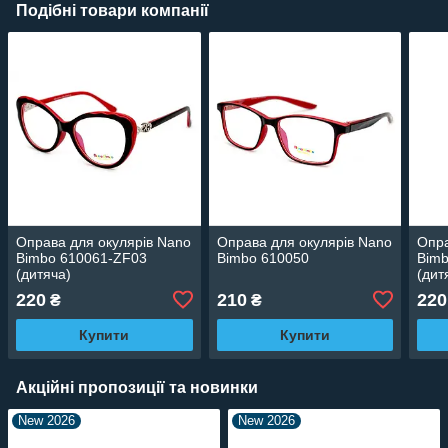
Подібні товари компанії
Оправа для окулярів Nano
Оправа для окулярів Nano
Опра
Bimbo 610061-ZF03
Bimbo 610050
Bim
(дитяча)
(дит
220
210
220
₴
₴
Купити
Купити
Акційні пропозиції та новинки
New 2026
New 2026