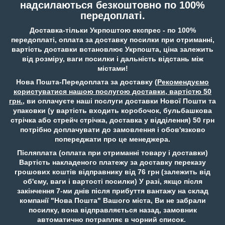
надсилаються безкоштовно по 100%
передоплаті.
Доставка-тільки Укрпоштою експрес - по 100%
передоплаті, оплата за доставку посилки при отриманні,
вартість доставки встановлює Укрпошта, ціна залежить
від розміру, ваги посилки і дальність відстань між
містами!
Нова Пошта-Передоплата за доставку (
Рекомендуємо
користуватися нашою послугою доставки, вартістю 50
грн.
, ви оплачуєте наші послуги доставки Нової Пошти та
упаковки (у вартість входить коробочок, бульбашкова
стрічка або стрейч стрічка, доставка у відділення) 50 грн
потрібно доплачувати до замовлення і обов'язково
попереджати про це менеджера.
Післяплата (оплата при отриманні товару і доставки)
Вартість накладеного платежу за доставку переказу
грошових коштів відправнику від 76 грн (залежить від
об'єму, ваги і вартості посилки) У разі, якщо після
закінчення 7-ми днів після прибуття вантажу на склад
компанії "Нова Пошта" Вашого міста, Ви не забрали
посилку, вона відправляється назад, замовник
автоматично потрапляє в чорний список.