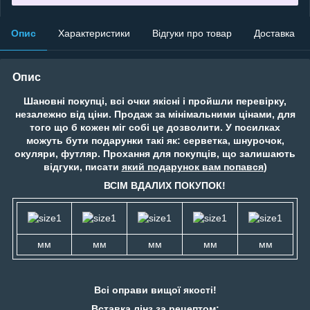
Опис
Характеристики
Відгуки про товар
Доставка
Опис
Шановні покупці, всі очки якісні і пройшли перевірку,
незалежно від ціни. Продаж за мінімальними цінами, для
того що б кожен міг собі це дозволити. У посилках
можуть бути подарунки такі як: серветка, шнурочок,
окуляри, футляр. Прохання для покупців, що залишають
відгуки, писати
який подарунок вам попався
)
ВСІМ ВДАЛИХ ПОКУПОК!
мм
мм
мм
мм
мм
Всі оправи вищої якості!
Вставка лінз за рецептом: