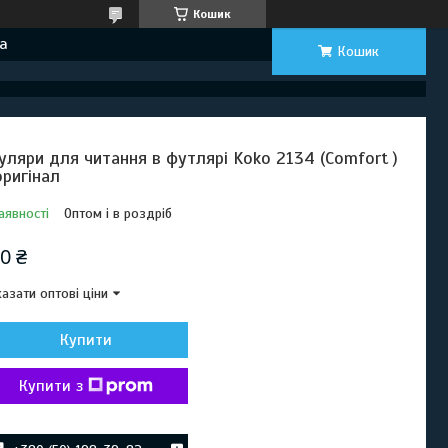
Кошик
а
Кошик
уляри для читання в футлярі Koko 2134 (Comfort )
оригінал
аявності
Оптом і в роздріб
0 ₴
азати оптові ціни
Купити
Купити з