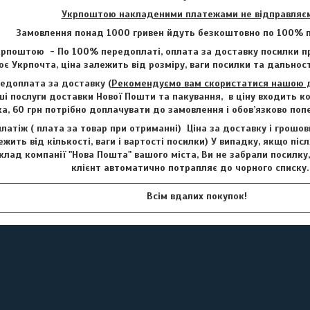
Укрпоштою накладеними платежами не відправляє
Замовлення понад 1000 гривен йдуть безкоштовно по 100% п
рпоштою - По 100% передоплаті, оплата за доставку посилки пр
є Укрпочта, ціна залежить від розміру, ваги посилки та дальност
едоплата за доставку (
Рекомендуємо вам скористатися нашою до
і послуги доставки Нової Пошти та пакування, в ціну входить ко
ка, 60 грн потрібно доплачувати до замовлення і обов’язково по
латіж ( плата за товар при отриманні) Ціна за доставку і грошо
ежить від кількості, ваги і вартості посилки) У випадку, якщо піс
клад компанії "Нова Пошта" вашого міста, Ви не забрали посилку
клієнт автоматично потрапляє до чорного списку
Всім вдалих покупок!