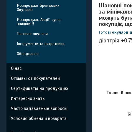
Шановні пок
Розпродаж Брендових
Окулярів
за мінімаль
можуть бути
Розпродаж, Акції, супер
покупців, щ
знижки!!!
Готові окуляри 
Тактичні окуляри
діоптрія +0.7
Інструменти та витратники
Обладнання
О нас
Отзывы от покупателей
Сертификаты на продукцию
Точне Включ
Интересно знать
Часто задаваемые вопросы
Бі
Условия обмена и возврата