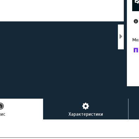
У к
буд
пис
Характеристики