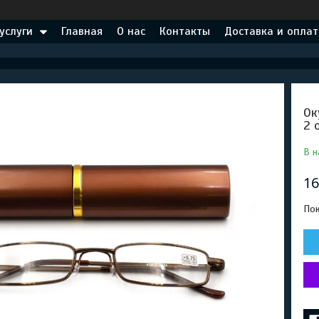
услуги
Главная
О нас
Контакты
Доставка и оплат
Ок
2 
В н
16
Пок