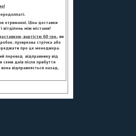
мо!
ередоплаті.
и отриманні, Ціна доставки
і вітділень між містами!
ставкою, вартістю 60 грн.
, ви
робок, пузиркова стрічка або
переджати про це менеджера.
вий перевод відправнику від
ля семи днів після прибуття
, вона відправляється назад,
.