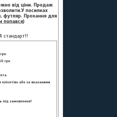
лежно від ціни. Продаж
озволити.У посилках
и, футляр. Прохання для
м попався
)
64 стандарт!!
 грн
50 грн
цепта
 клієнтів» або за вказаними
ь під замовлення!