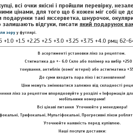
упці, всі очки якісні і пройшли перевірку, неза
ними цінами, для того що б кожен міг собі це д
 подарунки такі як:серветка, шнурочок, окуляр
о залишають відгуки, писати
який подарунок ва
для зору
у футлярі.
5 +1.0 +1.5 +2.25 +2.5 +3.0 +3.25 +3.75 +4.0 рмц 62-
В асортименті установки лінз за рецептом.
Стигматика до +- 6.0 Скло або полімер на вибір +250
тонування, антиблік (комп' ютерні) або астигматика +3
До суми входить пара лінз і встановлення!
Ціни можуть змінюватися залежно від складності ре
ення лінз за рецептом впорядковуйте у розділі « Інформація для
мобільними номерами!
Всі цікаві питання Уточнюйте у менеджера!
фокальні, Трифокальні, Мультіфокальні, Прогресивні лінзи роблят
Уточнюйте наявність перед купівлею.
Наші послуги доставки: