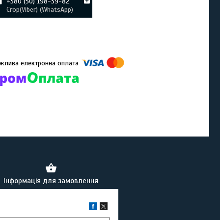
+380 (50) 198-39-82
Єгор(Viber) (WhatsApp)
омпанії підключені електронні платежі. Тепер ви можете купити
ь-який товар не покидаючи сайту.
Інформація для замовлення