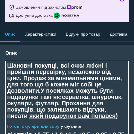
Замовлення під захистом
Доступна доставка
Опис
Характеристики
Відгуки про товар
Доставка
Опис
Шановні покупці, всі очки якісні і
пройшли перевірку, незалежно від
ціни. Продаж за мінімальними цінами,
для того що б кожен міг собі це
дозволити.У посилках можуть бути
подарунки такі як:серветка, шнурочок,
окуляри, футляр. Прохання для
покупців, що залишають відгуки,
писати
який подарунок вам попався
)
Готові окуляри для зору
у футлярі.