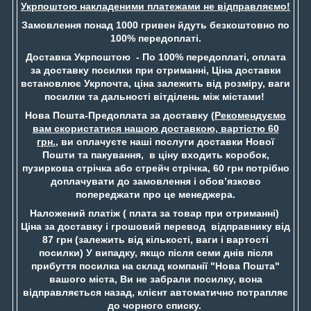
Укрпоштою накладеними платежами не відправляємо!
Замовлення понад 1000 гривен йдуть безкоштовно по
100% передоплаті.
Доставка Укрпоштою - По 100% передоплаті, оплата
за доставку посилки при отриманні, Ціна доставки
встановлює Укрпочта, ціна залежить від розміру, ваги
посилки та дальності вітділень між містами!
Нова Пошта-Предоплата за доставку (
Рекомендуємо
вам скористатися нашою доставкою, вартістю 60
грн.
, ви оплачуєте наші послуги доставки Нової
Пошти та пакування, в ціну входить коробок,
пузиркова стрічка або стрейч стрічка, 60 грн потрібно
доплачувати до замовлення і обов’язково
попереджати про це менеджера.
Наложений платіж ( плата за товар при отриманні)
Ціна за доставку і грошовий перевод відправнику від
87 грн (залежить від кількості, ваги і вартості
посилки) У випадку, якщо після семи днів після
прибуття посилка на склад компанії "Нова Пошта"
вашого міста, Ви не забрали посилку, вона
відправляється назад, клієнт автоматично потрапляє
до чорного списку.