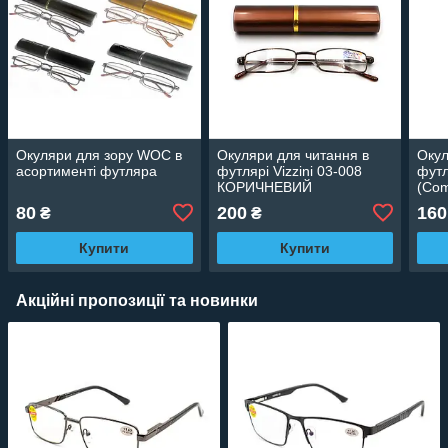
Окуляри для зору WOC в
Окуляри для читання в
Окул
асортименті футляра
футлярі Vizzini 03-008
футл
КОРИЧНЕВИЙ
(Com
80
200
160
₴
₴
Купити
Купити
Акційні пропозиції та новинки