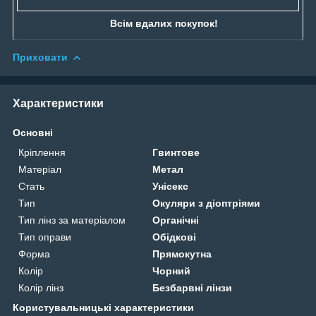
Всім вдалих покупок!
Приховати
Характеристики
Основні
Кріплення
Гвинтове
Матеріал
Метал
Стать
Унісекс
Тип
Окуляри з діоптріями
Тип лінз за матеріалом
Органічні
Тип оправи
Обідкові
Форма
Прямокутна
Колір
Чорний
Колір лінз
Безбарвні лінзи
Користувальницькі характеристики