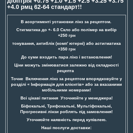
діоптрія +0.75 +1.0 +1.5 +2.5 +3.25 +3.75
+4.0 рмц 62-64 стандарт!!
В асортименті установки лінз за рецептом.
Стигматика до +- 6.0 Скло або полімер на вибір
+250 грн
тонування, антиблік (комп' ютерні) або астигматика
+350 грн
До суми входить пара лінз і встановлення!
Ціни можуть змінюватися залежно від складності
рецепта
Точне Включення лінз за рецептом впорядковуйте у
розділі « Інформація для клієнтів» або за вказаними
мобільними номерами!
Всі цікаві питання Уточнюйте у менеджера!
Біфокальні, Трифокальні, Мультіфокальні,
Прогресивні лінзи роблять під замовлення!
Уточнюйте наявність перед купівлею.
Наші послуги доставки: