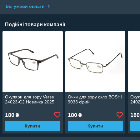
Всі умови оплати
Подібні товари компанії
Окуляри для зору Verse
Очки для зору скло BOSHI
Окул
24023-C2 Новинка 2025
9033 сірий
2402
180
180
180
₴
₴
Купити
Купити