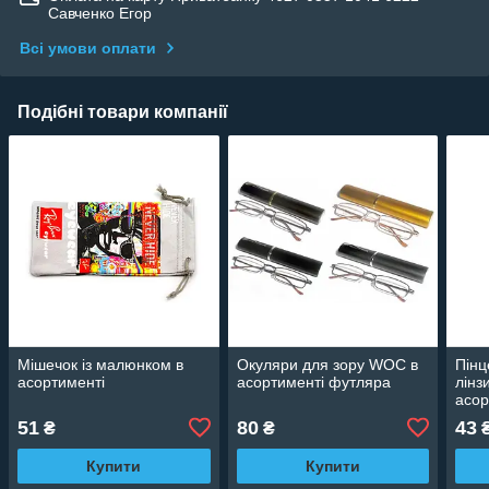
Савченко Егор
Всі умови оплати
Подібні товари компанії
Мішечок із малюнком в
Окуляри для зору WOC в
Пінц
асортименті
асортименті футляра
лінз
асор
51
80
43
₴
₴
Купити
Купити