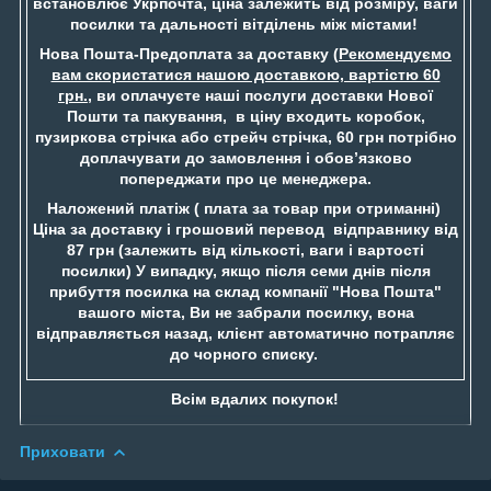
встановлює Укрпочта, ціна залежить від розміру, ваги
посилки та дальності вітділень між містами!
Нова Пошта-Предоплата за доставку (
Рекомендуємо
вам скористатися нашою доставкою, вартістю 60
грн.
, ви оплачуєте наші послуги доставки Нової
Пошти та пакування, в ціну входить коробок,
пузиркова стрічка або стрейч стрічка, 60 грн потрібно
доплачувати до замовлення і обов’язково
попереджати про це менеджера.
Наложений платіж ( плата за товар при отриманні)
Ціна за доставку і грошовий перевод відправнику від
87 грн (залежить від кількості, ваги і вартості
посилки) У випадку, якщо після семи днів після
прибуття посилка на склад компанії "Нова Пошта"
вашого міста, Ви не забрали посилку, вона
відправляється назад, клієнт автоматично потрапляє
до чорного списку.
Всім вдалих покупок!
Приховати