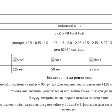
найнижчі ціни
ОКУЛЯРИ Ford Fish
діоптрія +0.5 +0.75 +1.0 +1.25 +1.5 +2.0 +2.25 +2.5 +2.75 +3.25 +
рмц 62-64 стандарт.
135 мм
50 мм
25 мм
Вставка лінз за рецептом.
ло або полімер на вибір + 95 грн до ціни оправи, без оправлення +120 гр
тонування, антиблік (комп'ютерні) або астигматика +150 грн до ц
У суму входить: лінзи, оправа вставка за рецептом!
 вставлення лінз за рецептом уточнюйте у розділі « Інформація для клі
номерам!