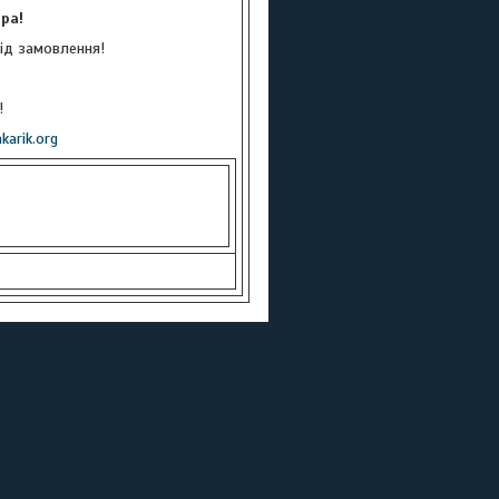
ра!
під замовлення!
!
arik.org