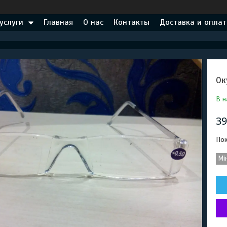
услуги
Главная
О нас
Контакты
Доставка и оплат
Ок
В н
39
Пок
Мі