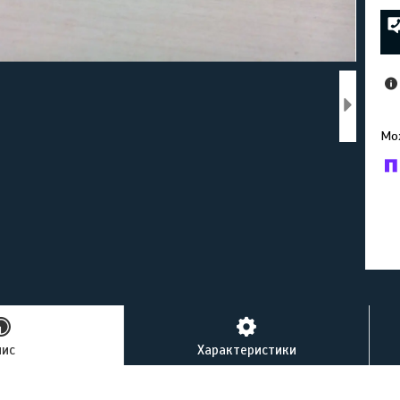
У к
буд
пис
Характеристики