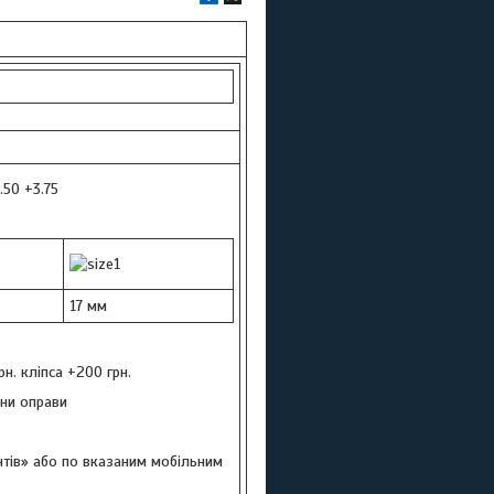
3.50 +3.75
17 мм
н. кліпса +200 грн.
іни оправи
єнтів» або по вказаним мобільним