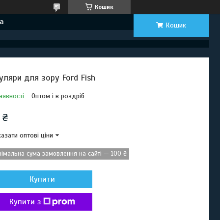
Кошик
а
Кошик
уляри для зору Ford Fish
аявності
Оптом і в роздріб
 ₴
азати оптові ціни
німальна сума замовлення на сайті — 100 ₴
Купити
Купити з