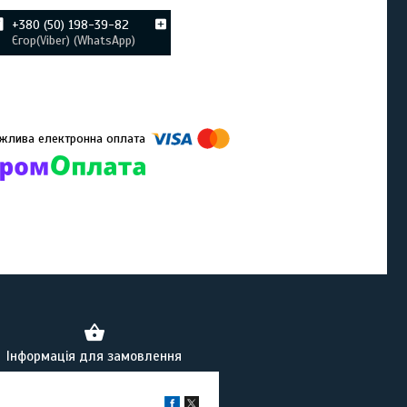
+380 (50) 198-39-82
Єгор(Viber) (WhatsApp)
омпанії підключені електронні платежі. Тепер ви можете купити
ь-який товар не покидаючи сайту.
Інформація для замовлення