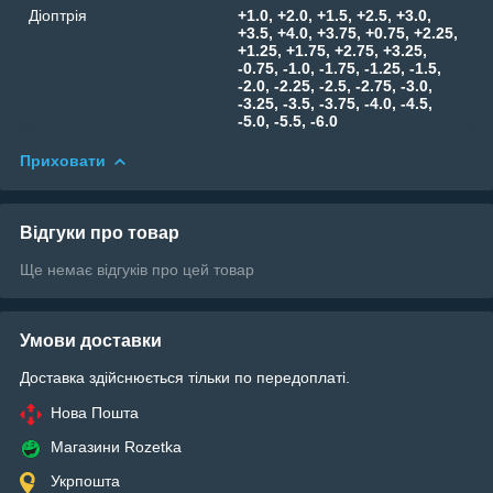
Діоптрія
+1.0, +2.0, +1.5, +2.5, +3.0,
+3.5, +4.0, +3.75, +0.75, +2.25,
+1.25, +1.75, +2.75, +3.25,
-0.75, -1.0, -1.75, -1.25, -1.5,
-2.0, -2.25, -2.5, -2.75, -3.0,
-3.25, -3.5, -3.75, -4.0, -4.5,
-5.0, -5.5, -6.0
Приховати
Відгуки про товар
Ще немає відгуків про цей товар
Умови доставки
Доставка здійснюється тільки по передоплаті.
Нова Пошта
Магазини Rozetka
Укрпошта