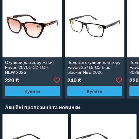
Окуляри для зору жіночі
Чоловічі окуляри для зору
Чоло
Favori 25701-C2 ТОН.
Favori 25715-C3 Blue
Favo
NEW 2026
blocker New 2026
202
220
240
220
₴
₴
Купити
Купити
Акційні пропозиції та новинки