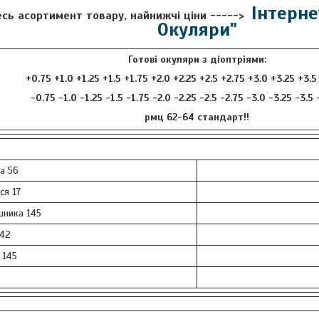
Інтерне
есь асортимент товару, найнижчі ціни ----->
Окуляри"
Готові окуляри з діоптріями:
+0.75 +1.0 +1.25 +1.5 +1.75 +2.0 +2.25 +2.5 +2.75 +3.0 +3.25 +3.5
-0.75 -1.0 -1.25 -1.5 -1.75 -2.0 -2.25 -2.5 -2.75 -3.0 -3.25 -3.5
рмц 62-64 стандарт!!
а 56
ся 17
ника 145
 42
 145