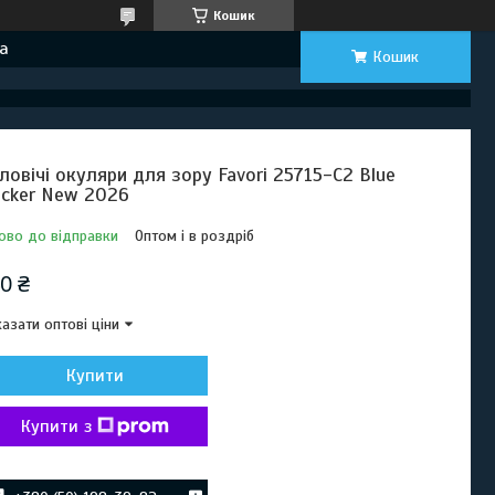
Кошик
а
Кошик
ловічі окуляри для зору Favori 25715-C2 Blue
ocker New 2026
ово до відправки
Оптом і в роздріб
0 ₴
азати оптові ціни
Купити
Купити з