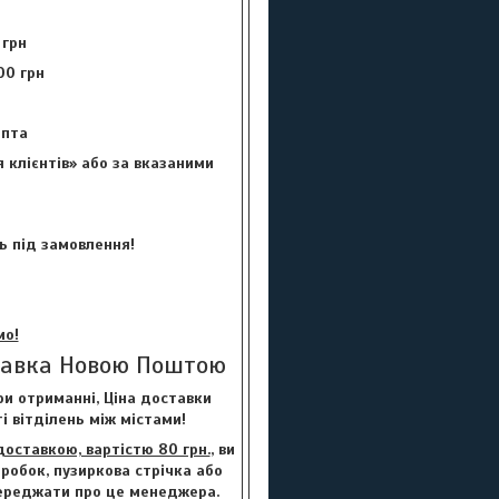
 грн
00 грн
цепта
 клієнтів» або за вказаними
ь під замовлення!
мо!
тавка Новою Поштою
и отриманні, Ціна доставки
і вітділень між містами!
ставкою, вартістю 80 грн.
, ви
робок, пузиркова стрічка або
переджати про це менеджера.