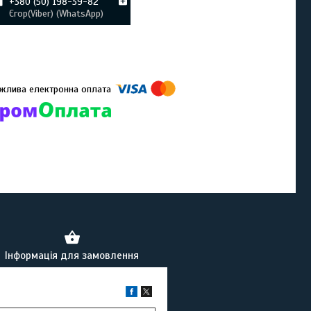
+380 (50) 198-39-82
Єгор(Viber) (WhatsApp)
омпанії підключені електронні платежі. Тепер ви можете купити
ь-який товар не покидаючи сайту.
Інформація для замовлення