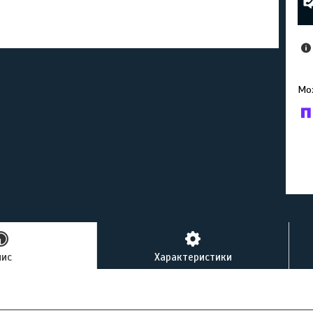
У к
буд
пис
Характеристики