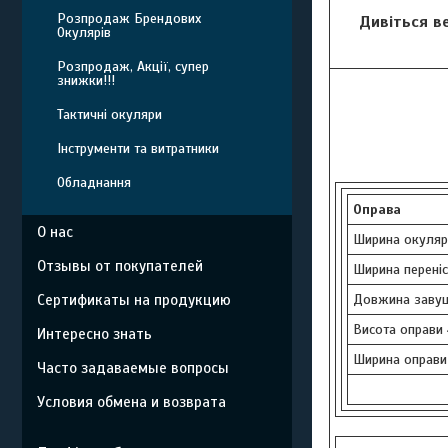
Розпродаж Брендових
Дивіться в
Окулярів
Розпродаж, Акції, супер
знижки!!!
Тактичні окуляри
Інструменти та витратники
Обладнання
Оправа
О нас
Ширина окуляр
Отзывы от покупателей
Ширина переніс
Довжина завуш
Сертификаты на продукцию
Висота оправи
Интересно знать
Ширина оправи
Часто задаваемые вопросы
Условия обмена и возврата