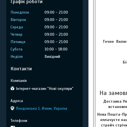
Графік роботи
Понеділок
09:00
21:00
Вівторок
09:00
21:00
Середа
09:00
21:00
Четвер
09:00
21:00
Точне Включ
Пʼятниця
09:00
21:00
Субота
10:00
18:00
Неділя
Вихідний
Бі
Контакти
Інтернет-магазин "Нові окуляри"
На замов
Доставка Ук
встановлю
Лондонська 1, Изюм, Україна
Нова Пошта-Пр
оплачуєте наш
стрейч стріч