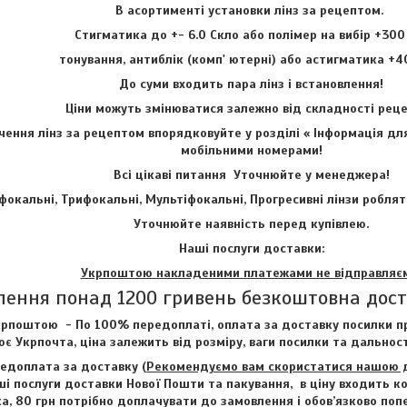
В асортименті установки лінз за рецептом.
Стигматика до +- 6.0 Скло або полімер на вибір +300
тонування, антиблік (комп' ютерні) або астигматика +4
До суми входить пара лінз і встановлення!
Ціни можуть змінюватися залежно від складності ре
ення лінз за рецептом впорядковуйте у розділі « Інформація для
мобільними номерами!
Всі цікаві питання Уточнюйте у менеджера!
фокальні, Трифокальні, Мультіфокальні, Прогресивні лінзи роблят
Уточнюйте наявність перед купівлею.
Наші послуги доставки:
Укрпоштою накладеними платежами не відправляє
лення понад 1200 гривень безкоштовна дос
рпоштою - По 100% передоплаті, оплата за доставку посилки пр
є Укрпочта, ціна залежить від розміру, ваги посилки та дальност
едоплата за доставку (
Рекомендуємо вам скористатися нашою до
і послуги доставки Нової Пошти та пакування, в ціну входить ко
ка, 80 грн потрібно доплачувати до замовлення і обов’язково по