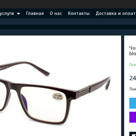
услуги
Главная
О нас
Контакты
Доставка и оплат
Чо
bl
Гот
24
Пок