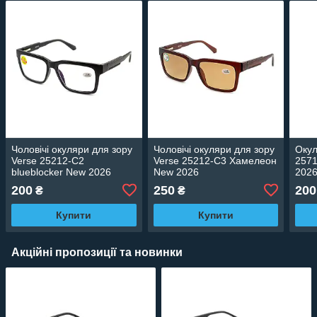
Чоловічі окуляри для зору
Чоловічі окуляри для зору
Окул
Verse 25212-C2
Verse 25212-C3 Хамелеон
2571
blueblocker New 2026
New 2026
202
200
250
200
₴
₴
Купити
Купити
Акційні пропозиції та новинки