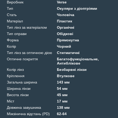
Виробник
Verse
Тип
Окуляри з діоптріями
Стать
Чоловіча
Матеріал
Пластик
Тип лінз за матеріалом
Органічні
Тип оправи
Обідкові
Форма
Прямокутна
Колір
Чорний
Тип лінз за оптичною дією
Стигматичні
Оптичне покриття
Багатофункціональне,
Антиблікове
Колір лінз
Безбарвні лінзи
Кріплення
Втулкове
Загальна ширина
143 мм
Ширина лінзи
54 мм
Висота лінзи
45 мм
Міст
17 мм
Довжина завушника
138 мм
Міжзінична відстань (PD)
62-64