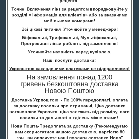
рецепта
Точне Включення лінз за рецептом впорядковуйте у
розділі « Інформація для клієнтів» або за вказаними
мобільними номерами!
Всі цікаві питання Уточнюйте у менеджера!
Біфокальні, Трифокальні, Мультіфокальні,
Прогресивні лінзи роблять під замовлення!
Уточнюйте наявність перед купівлею.
Наші послуги доставки:
Укрпоштою накладеними платежами не відправляємо!
На замовлення понад 1200
гривень безкоштовна доставка
Новою Поштою
Доставка Укрпоштою - По 100% передоплаті, оплата
за доставку посилки при отриманні, Ціна доставки
встановлює Укрпочта, ціна залежить від розміру, ваги
посилки та дальності вітділень між містами!
Нова Пошта-Предоплата за доставку (
Рекомендуємо
вам скористатися нашою доставкою, вартістю 80
грн.
, ви оплачуєте наші послуги доставки Нової