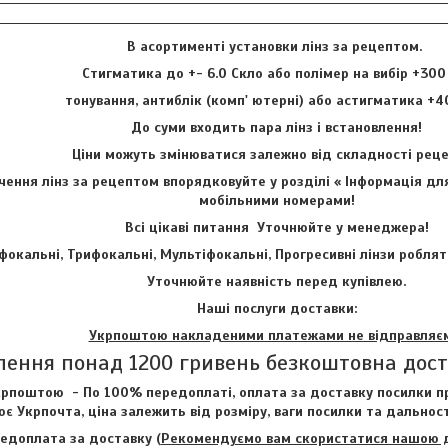
В асортименті установки лінз за рецептом.
Стигматика до +- 6.0 Скло або полімер на вибір +300
тонування, антиблік (комп' ютерні) або астигматика +4
До суми входить пара лінз і встановлення!
Ціни можуть змінюватися залежно від складності ре
ення лінз за рецептом впорядковуйте у розділі « Інформація для
мобільними номерами!
Всі цікаві питання Уточнюйте у менеджера!
фокальні, Трифокальні, Мультіфокальні, Прогресивні лінзи роблят
Уточнюйте наявність перед купівлею.
Наші послуги доставки:
Укрпоштою накладеними платежами не відправляє
лення понад 1200 гривень безкоштовна дос
рпоштою - По 100% передоплаті, оплата за доставку посилки пр
є Укрпочта, ціна залежить від розміру, ваги посилки та дальност
едоплата за доставку (
Рекомендуємо вам скористатися нашою до