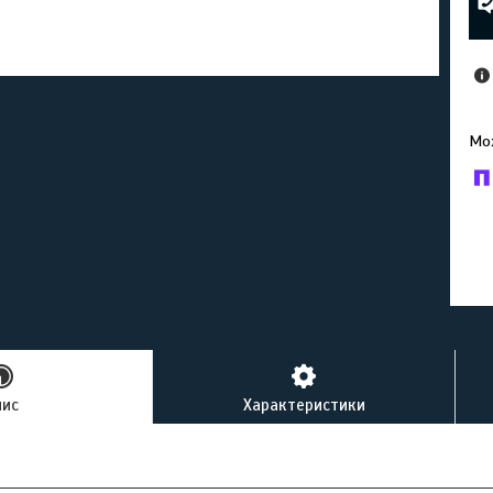
У к
буд
пис
Характеристики