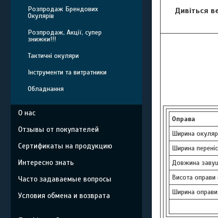
Розпродаж Брендових
Дивіться в
Окулярів
Розпродаж, Акції, супер
знижки!!!
Тактичні окуляри
Інструменти та витратники
Обладнання
О нас
Оправа
Отзывы от покупателей
Ширина окуляр
Сертификаты на продукцию
Ширина переніс
Интересно знать
Довжина завуш
Висота оправи 
Часто задаваемые вопросы
Ширина оправи
Условия обмена и возврата