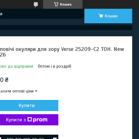
Кошик
а
Кошик
ловічі окуляри для зору Verse 25209-C2 ТОН. New
26
ово до відправки
Оптом і в роздріб
0 ₴
азати оптові ціни
Купити
Купити з