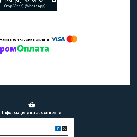
+380 (50) 198-39-82
Єгор(Viber) (WhatsApp)
омпанії підключені електронні платежі. Тепер ви можете купити
ь-який товар не покидаючи сайту.
Інформація для замовлення