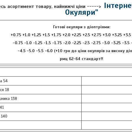
Інтерне
есь асортимент товару, найнижчі ціни ----->
Окуляри"
Готові окуляри з діоптріями:
+0.75 +1.0 +1.25 +1.5 +1.75 +2.0 +2.25 +2.5 +2.75 +3.0 +3.25 +3.5
-0.75 -1.0 -1.25 -1.5 -1.75 -2.0 -2.25 -2.5 -2.75 -3.0 -3.25 -3.5
-4.5 -5.0 -5.5 -6.0 (+10 грн до ціни окулярів за високу ді
рмц 62-64 стандарт!!
а 54
ся 18
ника 138
41
 140