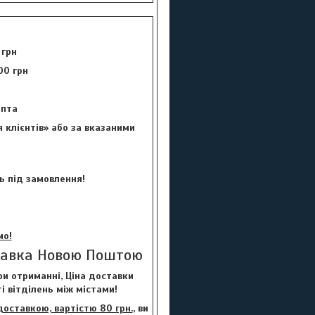
 грн
00 грн
цепта
 клієнтів» або за вказаними
ь під замовлення!
мо!
тавка Новою Поштою
и отриманні, Ціна доставки
і вітділень між містами!
ставкою, вартістю 80 грн.
, ви