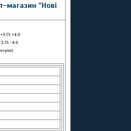
т-магазин "Нові
 +3.75 +4.0
 -3.75 -4.0
оптрію)