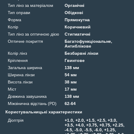
Тип лінз за матеріалом
Органічні
Тип оправи
Обідкові
Форма
Прямокутна
Колір
Коричневий
Тип лінз за оптичною дією
Стигматичні
Оптичне покриття
Багатофункціональне,
Антиблікове
Колір лінз
Безбарвні лінзи
Кріплення
Гвинтове
Загальна ширина
138 мм
Ширина лінзи
54 мм
Висота лінзи
38 мм
Міст
17 мм
Довжина завушника
138 мм
Міжзінична відстань (PD)
62-64
Користувальницькі характеристики
Діоптрія
+1.0, +2.0, +1.5, +2.5, +3.0,
+3.5, +4.0, +3.75, +0.75, +2.25,
-4.5, -5.0, -5.5, -6.0, +1.25,