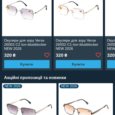
Окуляри для зору Verse
Окуляри для зору Verse
Окул
26002-C2 ton-blueblocker
26002-C1-ton-blueblocker
2600
NEW 2026
NEW 2026
NEW
320
320
320
₴
₴
Купити
Купити
Акційні пропозиції та новинки
NEW 2026
NEW 2026