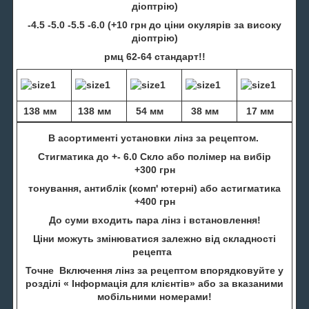
діоптрію)
-4.5 -5.0 -5.5 -6.0 (+10 грн до ціни окулярів за високу
діоптрію)
рмц 62-64 стандарт!!
138 мм
138 мм
54 мм
38 мм
17 мм
В асортименті установки лінз за рецептом.
Стигматика до +- 6.0 Скло або полімер на вибір
+300 грн
тонування, антиблік (комп' ютерні) або астигматика
+400 грн
До суми входить пара лінз і встановлення!
Ціни можуть змінюватися залежно від складності
рецепта
Точне Включення лінз за рецептом впорядковуйте у
розділі « Інформація для клієнтів» або за вказаними
мобільними номерами!