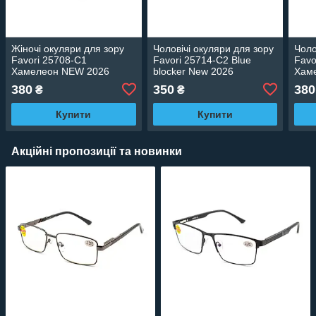
Жіночі окуляри для зору
Чоловічі окуляри для зору
Чоло
Favori 25708-C1
Favori 25714-C2 Blue
Favo
Хамелеон NEW 2026
blocker New 2026
Хам
380
350
380
₴
₴
Купити
Купити
Акційні пропозиції та новинки