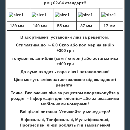
рмц 62-64 стандарт!!
139 мм
140 мм
55 мм
37 мм
17 мм
В асортименті установки лінз за рецептом.
Стигматика до +- 6.0 Скло або полімер на вибір
+300 грн
тонування, антиблік (комп' ютерні) або астигматика
+400 грн
До суми входить пара лінз і встановлення!
Ціни можуть змінюватися залежно від складності
рецепта
Точне Включення лінз за рецептом впорядковуйте у
розділі « Інформація для клієнтів» або за вказаними
мобільними номерами!
Всі цікаві питання Уточнюйте у менеджера!
Біфокальні, Трифокальні, Мультіфокальні,
Прогресивні лінзи роблять під замовлення!