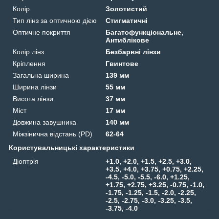
Колір
Золотистий
Тип лінз за оптичною дією
Стигматичні
Оптичне покриття
Багатофункціональне,
Антиблікове
Колір лінз
Безбарвні лінзи
Кріплення
Гвинтове
Загальна ширина
139 мм
Ширина лінзи
55 мм
Висота лінзи
37 мм
Міст
17 мм
Довжина завушника
140 мм
Міжзінична відстань (PD)
62-64
Користувальницькі характеристики
Діоптрія
+1.0, +2.0, +1.5, +2.5, +3.0,
+3.5, +4.0, +3.75, +0.75, +2.25,
-4.5, -5.0, -5.5, -6.0, +1.25,
+1.75, +2.75, +3.25, -0.75, -1.0,
-1.75, -1.25, -1.5, -2.0, -2.25,
-2.5, -2.75, -3.0, -3.25, -3.5,
-3.75, -4.0