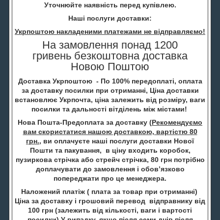
Уточнюйте наявність перед купівлею.
Наші послуги доставки:
Укрпоштою накладеними платежами не відправляємо!
На замовлення понад 1200
гривень безкоштовна доставка
Новою Поштою
Доставка Укрпоштою - По 100% передоплаті, оплата
за доставку посилки при отриманні, Ціна доставки
встановлює Укрпочта, ціна залежить від розміру, ваги
посилки та дальності вітділень між містами!
Нова Пошта-Предоплата за доставку (
Рекомендуємо
вам скористатися нашою доставкою, вартістю 80
грн.
, ви оплачуєте наші послуги доставки Нової
Пошти та пакування, в ціну входить коробок,
пузиркова стрічка або стрейч стрічка, 80 грн потрібно
доплачувати до замовлення і обов’язково
попереджати про це менеджера.
Наложений платіж ( плата за товар при отриманні)
Ціна за доставку і грошовий перевод відправнику від
100 грн (залежить від кількості, ваги і вартості
посилки) У випадку, якщо після семи днів після