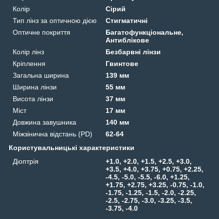
Колір
Сірий
Тип лінз за оптичною дією
Стигматичні
Оптичне покриття
Багатофункціональне,
Антиблікове
Колір лінз
Безбарвні лінзи
Кріплення
Гвинтове
Загальна ширина
139 мм
Ширина лінзи
55 мм
Висота лінзи
37 мм
Міст
17 мм
Довжина завушника
140 мм
Міжзінична відстань (PD)
62-64
Користувальницькі характеристики
Діоптрія
+1.0, +2.0, +1.5, +2.5, +3.0,
+3.5, +4.0, +3.75, +0.75, +2.25,
-4.5, -5.0, -5.5, -6.0, +1.25,
+1.75, +2.75, +3.25, -0.75, -1.0,
-1.75, -1.25, -1.5, -2.0, -2.25,
-2.5, -2.75, -3.0, -3.25, -3.5,
-3.75, -4.0