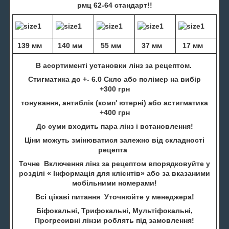
рмц 62-64 стандарт!!
139 мм
140 мм
55 мм
37 мм
17 мм
В асортименті установки лінз за рецептом.
Стигматика до +- 6.0 Скло або полімер на вибір
+300 грн
тонування, антиблік (комп' ютерні) або астигматика
+400 грн
До суми входить пара лінз і встановлення!
Ціни можуть змінюватися залежно від складності
рецепта
Точне Включення лінз за рецептом впорядковуйте у
розділі « Інформація для клієнтів» або за вказаними
мобільними номерами!
Всі цікаві питання Уточнюйте у менеджера!
Біфокальні, Трифокальні, Мультіфокальні,
Прогресивні лінзи роблять під замовлення!