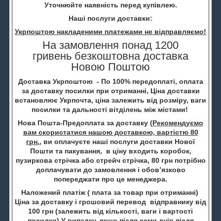
Уточнюйте наявність перед купівлею.
Наші послуги доставки:
Укрпоштою накладеними платежами не відправляємо!
На замовлення понад 1200
гривень безкоштовна доставка
Новою Поштою
Доставка Укрпоштою - По 100% передоплаті, оплата
за доставку посилки при отриманні, Ціна доставки
встановлює Укрпочта, ціна залежить від розміру, ваги
посилки та дальності вітділень між містами!
Нова Пошта-Предоплата за доставку (
Рекомендуємо
вам скористатися нашою доставкою, вартістю 80
грн.
, ви оплачуєте наші послуги доставки Нової
Пошти та пакування, в ціну входить коробок,
пузиркова стрічка або стрейч стрічка, 80 грн потрібно
доплачувати до замовлення і обов’язково
попереджати про це менеджера.
Наложений платіж ( плата за товар при отриманні)
Ціна за доставку і грошовий перевод відправнику від
100 грн (залежить від кількості, ваги і вартості
посилки) У випадку, якщо після семи днів після