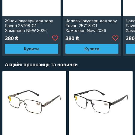
Жіночі окуляри для зору
Чоловічі окуляри для зору
Чоло
Favori 25708-C1
Favori 25713-C1
Favo
Хамелеон NEW 2026
Хамелеон New 2026
Хам
380
380
380
₴
₴
Купити
Купити
Акційні пропозиції та новинки