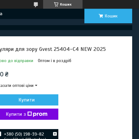
Кошик
а
Кошик
уляри для зору Gvest 25404-C4 NEW 2025
ово до відправки
Оптом і в роздріб
0 ₴
азати оптові ціни
Купити
Купити з
+380 (50) 198-39-82