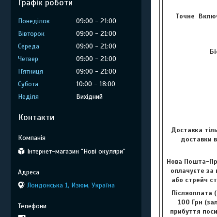
Графік роботи
Точне Включ
Понеділок
09:00
21:00
Вівторок
09:00
21:00
Середа
09:00
21:00
Бі
Четвер
09:00
21:00
Пʼятниця
09:00
21:00
Субота
10:00
18:00
Неділя
Вихідний
Контакти
Доставка тіль
доставки в
Інтернет-магазин "Нові окуляри"
Нова Пошта-Пр
оплачуєте за 
або стрейч с
Лондонська 1, Изюм, Україна
Післяоплата (
100 Грн (за
прибуття поси