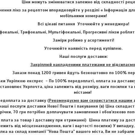
Ціни можуть змінюватися залежно від складності ре
ення лінз за рецептом впорядковуйте у розділі « Інформація для
мобільними номерами!
Всі цікаві питання Уточнюйте у менеджера!
фокальні, Трифокальні, Мультіфокальні, Прогресивні лінзи роблят
Заміри робимо у асортименті!
Уточнюйте наявність перед купівлею.
Наші послуги доставки:
Закріплюй накладеними платежами не відсилаємо
Закази понад 1200 гривен йдуть безкоштовно по 100% пер
ки Укріпкою експрес - По 100% передоплаті, оплата за доставку
становлює Укрпочта, ціна залежить від розміру, ваги посилки та
містами!
едоплата за доставку (
Рекомендуємо вам скористатися нашим до
наші послуги доставки Нової Пошти і пакування (в) Ціна складаєт
трічки, 70 грн потрібно доплачувати замовлення і обов’язково п
 плата за товар і доставку при отриманні) Цінна платежу за дост
лежить від місцезнаходження, ваги і вартості посилки) У випадку,
лка на склад компанії "Нова Пошта" вашого міста, Ви не забрали