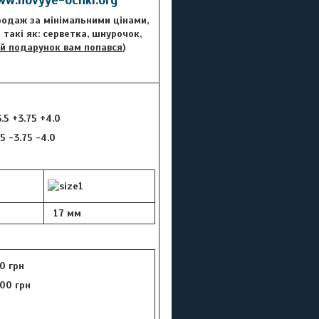
Продаж за мінімальними цінами,
такі як: серветка, шнурочок,
й подарунок вам попався
)
3.5 +3.75 +4.0
.5 -3.75 -4.0
17 мм
0 грн
00 грн