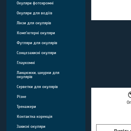
Окуляри фотохромні
Окуляри для водіїв
Лінзи для окулярів
Комп'ютерні окуляри
Футляри для окулярів
Сонцезахисні окуляри
Глаукомні
Ланцюжки, шнурки для
окулярів
Серветки для окулярів
Різне
О
Тренажери
Контактна корекція
Захисні окуляри
Дивіть