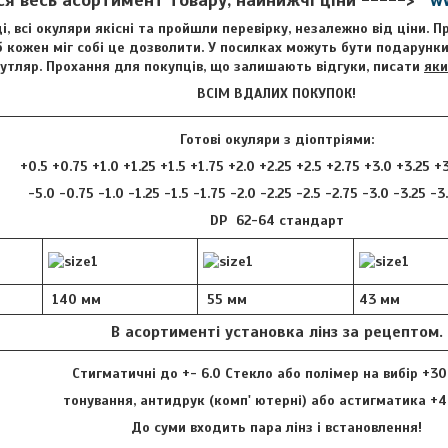
і, всі окуляри якісні та пройшли перевірку, незалежно від ціни. 
 кожен міг собі це дозволити. У посилках можуть бути подарунки 
футляр. Прохання для покупців, що залишають відгуки, писати
яки
ВСІМ ВДАЛИХ ПОКУПОК!
Готові окуляри з діоптріями:
+0.5 +0.75 +1.0 +1.25 +1.5 +1.75 +2.0 +2.25 +2.5 +2.75 +3.0 +3.25 +
-5.0 -0.75 -1.0 -1.25 -1.5 -1.75 -2.0 -2.25 -2.5 -2.75 -3.0 -3.25 -3
DP 62-64 стандарт
140 мм
55 мм
43 мм
В асортименті установка лінз за рецептом.
Стигматичні до +- 6.0 Стекло або полімер на вибір +30
тонування, антидрук (комп' ютерні) або астигматика +4
До суми входить пара лінз і встановлення!