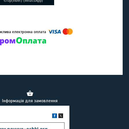
Єгор(Viber) (WhatsApp)
омпанії підключені електронні платежі. Тепер ви можете купити
ь-який товар не покидаючи сайту.
Інформація для замовлення
ww.novyye-ochki.org