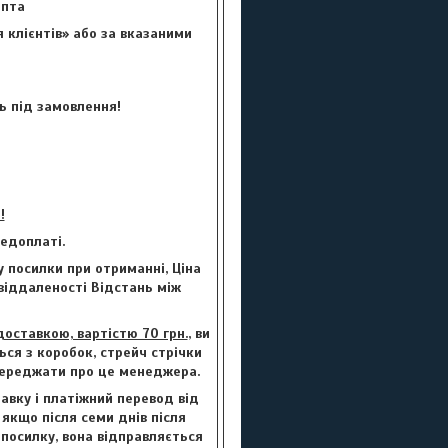
цепта
 клієнтів» або за вказаними
ь під замовлення!
!
едоплаті.
 посилки при отриманні, Ціна
 віддаленості Відстань між
ставкою, вартістю 70 грн.
, ви
ься з коробок, стрейч стрічки
опереджати про це менеджера.
авку і платіжний перевод від
 якщо після семи днів після
 посилку, вона відправляється