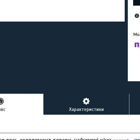
У к
буд
пис
Характеристики
ся весь асортимент товару, найнижчі ціни ----->
w