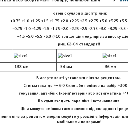
Готові окуляри з діоптріями:
+0.75 +1.0 +1.25 +1.5 +1.75 +2.0 +2.25 +2.5 +2.75 +3.0 +3.25 +3.5
-0.75 -1.0 -1.25 -1.5 -1.75 -2.0 -2.25 -2.5 -2.75 -3.0 -3.25 -3.5
-4.5 -5.0 -5.5 -6.0 (+10 грн до ціни окулярів за високу ді
рмц 62-64 стандарт!!
138 мм
54 мм
36 мм
В асортименті установки лінз за рецептом.
Стигматика до +- 6.0 Скло або полімер на вибір +300
тонування, антиблік (комп' ютерні) або астигматика +4
До суми входить пара лінз і встановлення!
Ціни можуть змінюватися залежно від складності ре
ення лінз за рецептом впорядковуйте у розділі « Інформація для
мобільними номерами!