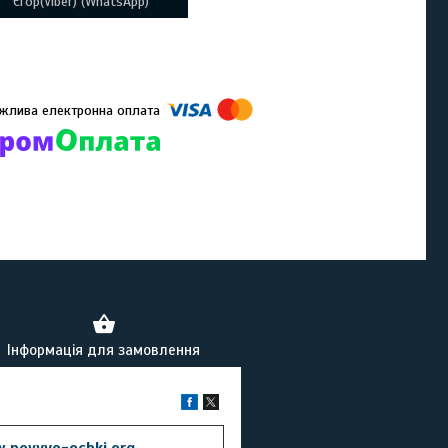
Єгор(Viber) (WhatsApp)
омпанії підключені електронні платежі. Тепер ви можете купити
ь-який товар не покидаючи сайту.
Інформація для замовлення
.novyye-ochki.org