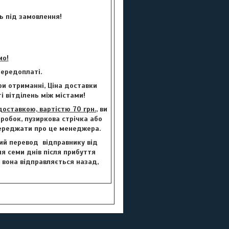
ь під замовлення!
мо!
ередоплаті.
и отриманні, Ціна доставки
і вітділень між містами!
ставкою, вартістю 70 грн.
, ви
робок, пузиркова стрічка або
переджати про це менеджера.
вий перевод відправнику від
сля семи днів після прибуття
, вона відправляється назад,
.