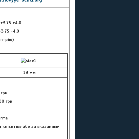
 +3.75 +4.0
 -3.75 -4.0
оптрію)
19 мм
 грн
00 грн
цепта
 клієнтів» або за вказаними