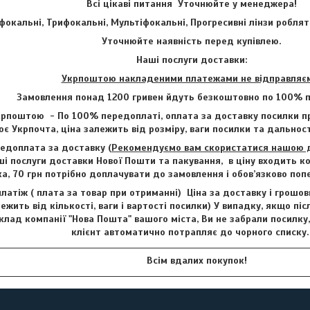
Всі цікаві питання Уточнюйте у менеджера!
фокальні, Трифокальні, Мультіфокальні, Прогресивні лінзи роблят
Уточнюйте наявність перед купівлею.
Наші послуги доставки:
Укрпоштою накладеними платежами не відправляє
Замовлення понад 1200 гривен йдуть безкоштовно по 100% п
рпоштою - По 100% передоплаті, оплата за доставку посилки пр
є Укрпочта, ціна залежить від розміру, ваги посилки та дальност
едоплата за доставку (
Рекомендуємо вам скористатися нашою до
і послуги доставки Нової Пошти та пакування, в ціну входить ко
ка, 70 грн потрібно доплачувати до замовлення і обов’язково по
латіж ( плата за товар при отриманні) Ціна за доставку і грошо
лежить від кількості, ваги і вартості посилки) У випадку, якщо пі
клад компанії "Нова Пошта" вашого міста, Ви не забрали посилку
клієнт автоматично потрапляє до чорного списку
Всім вдалих покупок!