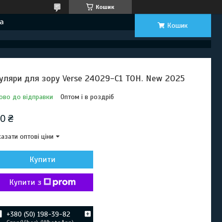
Кошик
а
Кошик
уляри для зору Verse 24029-C1 ТОН. New 2025
ово до відправки
Оптом і в роздріб
0 ₴
азати оптові ціни
Купити
Купити з
+380 (50) 198-39-82