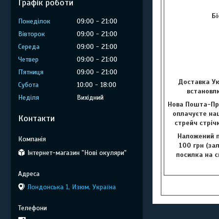
Графік роботи
Бі
Понеділок
09:00
21:00
Вівторок
09:00
21:00
Середа
09:00
21:00
Четвер
09:00
21:00
Пʼятниця
09:00
21:00
Доставка Ук
Субота
10:00
18:00
встановлю
Неділя
Вихідний
Нова Пошта-Пр
оплачуєте наш
Контакти
стрейч стріч
Наложений п
100 грн (за
Інтернет-магазин "Нові окуляри"
посилка на с
Лондонська 1, Изюм, Україна