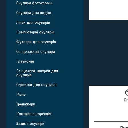
Окуляри фотохромні
Окуляри для водіїв
Лінзи для окулярів
Комп'ютерні окуляри
Футляри для окулярів
Сонцезахисні окуляри
Глаукомні
Ланцюжки, шнурки для
окулярів
Серветки для окулярів
Різне
О
Тренажери
Контактна корекція
Захисні окуляри
Див