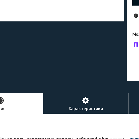
У к
буд
пис
Характеристики
іться весь асортимент товару, найнижчі ціни ----->
www