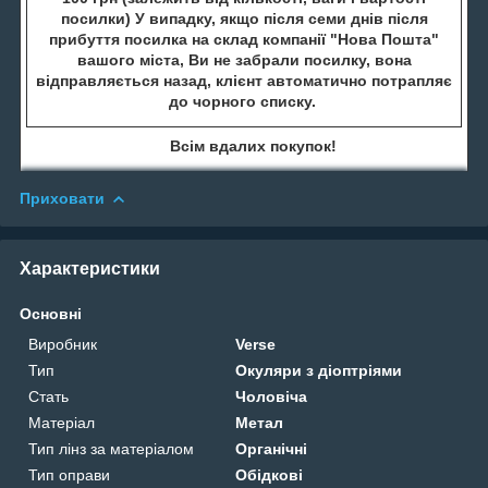
посилки) У випадку, якщо після семи днів після
прибуття посилка на склад компанії "Нова Пошта"
вашого міста, Ви не забрали посилку, вона
відправляється назад, клієнт автоматично потрапляє
до чорного списку.
Всім вдалих покупок!
Приховати
Характеристики
Основні
Виробник
Verse
Тип
Окуляри з діоптріями
Стать
Чоловіча
Матеріал
Метал
Тип лінз за матеріалом
Органічні
Тип оправи
Обідкові