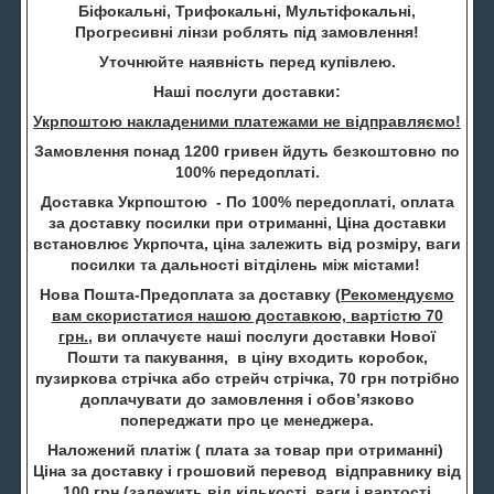
Біфокальні, Трифокальні, Мультіфокальні,
Прогресивні лінзи роблять під замовлення!
Уточнюйте наявність перед купівлею.
Наші послуги доставки:
Укрпоштою накладеними платежами не відправляємо!
Замовлення понад 1200 гривен йдуть безкоштовно по
100% передоплаті.
Доставка Укрпоштою - По 100% передоплаті, оплата
за доставку посилки при отриманні, Ціна доставки
встановлює Укрпочта, ціна залежить від розміру, ваги
посилки та дальності вітділень між містами!
Нова Пошта-Предоплата за доставку (
Рекомендуємо
вам скористатися нашою доставкою, вартістю 70
грн.
, ви оплачуєте наші послуги доставки Нової
Пошти та пакування, в ціну входить коробок,
пузиркова стрічка або стрейч стрічка, 70 грн потрібно
доплачувати до замовлення і обов’язково
попереджати про це менеджера.
Наложений платіж ( плата за товар при отриманні)
Ціна за доставку і грошовий перевод відправнику від
100 грн (залежить від кількості, ваги і вартості