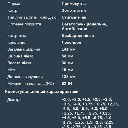
Форма
Прямокутна
Колір
Золотистий
Тип лінз за оптичною дією
Стигматичні
Оптичне покриття
Багатофункціональне,
Антиблікове
Колір лінз
Безбарвні лінзи
Кріплення
Лесочное
Загальна ширина
141 мм
Ширина лінзи
54 мм
Висота лінзи
36 мм
Міст
19 мм
Довжина завушника
138 мм
Міжзінична відстань (PD)
62-64
Користувальницькі характеристики
Діоптрія
+1.0, +2.0, +1.5, +2.5, +3.0,
+3.5, +4.0, +3.75, +0.75, +2.25,
-4.5, -5.0, -5.5, -6.0, +6.0,
+1.25, +1.75, +2.75, +3.25,
+4.5, +5.0, +5.5, -0.75, -1.0,
-1.75, -1.25, -1.5, -2.0, -2.25,
-2.5, -2.75, -3.0, -3.25, -3.5,