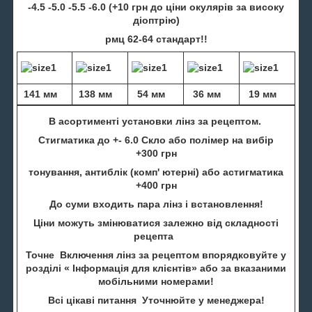
-4.5 -5.0 -5.5 -6.0 (+10 грн до ціни окулярів за високу
діоптрію)
рмц 62-64 стандарт!!
141 мм
138 мм
54 мм
36 мм
19 мм
В асортименті установки лінз за рецептом.
Стигматика до +- 6.0 Скло або полімер на вибір
+300 грн
тонування, антиблік (комп' ютерні) або астигматика
+400 грн
До суми входить пара лінз і встановлення!
Ціни можуть змінюватися залежно від складності
рецепта
Точне Включення лінз за рецептом впорядковуйте у
розділі « Інформація для клієнтів» або за вказаними
мобільними номерами!
Всі цікаві питання Уточнюйте у менеджера!