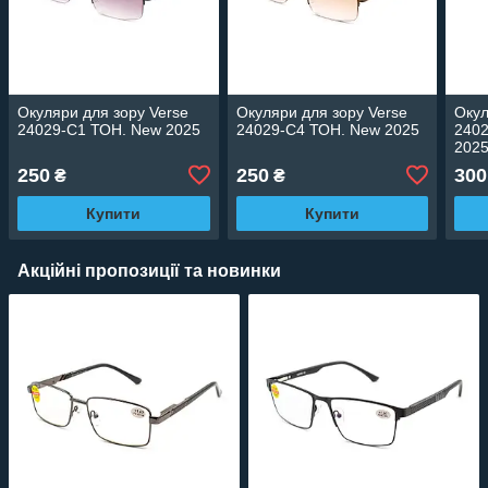
Окуляри для зору Verse
Окуляри для зору Verse
Окул
24029-C1 ТОН. New 2025
24029-C4 ТОН. New 2025
2402
202
250
250
300
₴
₴
Купити
Купити
Акційні пропозиції та новинки