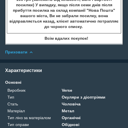
посилки) У випадку, якщо після семи днів після
прибуття посилка на склад компанії "Нова Пошта"
вашого міста, Ви не забрали посилку, вона
відправляється назад, клієнт автоматично потрапляє
до чорного списку.
Всім вдалих покупок!
Приховати
Характеристики
Основні
Виробник
Verse
Тип
Окуляри з діоптріями
Стать
Чоловіча
Матеріал
Метал
Тип лінз за матеріалом
Органічні
Тип оправи
Обідкові