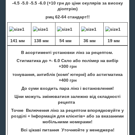
-4.5 -5.0 -5.5 -6.0 (+10 грн до ціни окулярів за високу
діоптрію)
рмц 62-64 стандарт!!
141 мм
138 мм
54 мм
36 мм
19 мм
В асортименті установки лінз за рецептом.
Стигматика до +- 6.0 Скло або полімер на вибір
+300 грн
тонування, антиблік (комп' ютерні) або астигматика
+400 грн
До суми входить пара лінз і встановлення!
Ціни можуть змінюватися залежно від складності
рецепта
Точне Включення лінз за рецептом впорядковуйте у
розділі « Інформація для клієнтів» або за вказаними
мобільними номерами!
Всі цікаві питання Уточнюйте у менеджера!