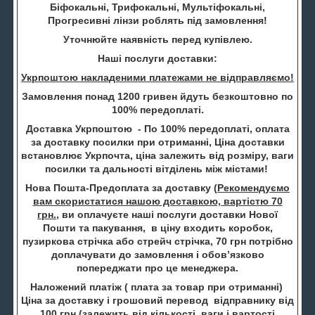
Біфокальні, Трифокальні, Мультіфокальні,
Прогресивні лінзи роблять під замовлення!
Уточнюйте наявність перед купівлею.
Наші послуги доставки:
Укрпоштою накладеними платежами не відправляємо!
Замовлення понад 1200 гривен йдуть безкоштовно по
100% передоплаті.
Доставка Укрпоштою - По 100% передоплаті, оплата
за доставку посилки при отриманні, Ціна доставки
встановлює Укрпочта, ціна залежить від розміру, ваги
посилки та дальності вітділень між містами!
Нова Пошта-Предоплата за доставку (
Рекомендуємо
вам скористатися нашою доставкою, вартістю 70
грн.
, ви оплачуєте наші послуги доставки Нової
Пошти та пакування, в ціну входить коробок,
пузиркова стрічка або стрейч стрічка, 70 грн потрібно
доплачувати до замовлення і обов’язково
попереджати про це менеджера.
Наложений платіж ( плата за товар при отриманні)
Ціна за доставку і грошовий перевод відправнику від
100 грн (залежить від кількості, ваги і вартості