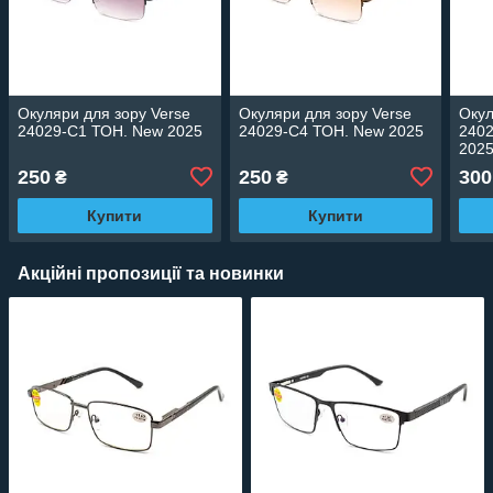
Окуляри для зору Verse
Окуляри для зору Verse
Окул
24029-C1 ТОН. New 2025
24029-C4 ТОН. New 2025
2402
202
250
250
300
₴
₴
Купити
Купити
Акційні пропозиції та новинки