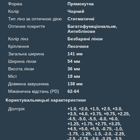
Форма
Прямокутна
Колір
Чорний
Тип лінз за оптичною дією
Стигматичні
Оптичне покриття
Багатофункціональне,
Антиблікове
Колір лінз
Безбарвні лінзи
Кріплення
Лесочное
Загальна ширина
141 мм
Ширина лінзи
54 мм
Висота лінзи
36 мм
Міст
19 мм
Довжина завушника
138 мм
Міжзінична відстань (PD)
62-64
Користувальницькі характеристики
Діоптрія
+1.0, +2.0, +1.5, +2.5, +3.0,
+3.5, +4.0, +3.75, +0.75, +2.25,
-4.5, -5.0, -5.5, -6.0, +6.0,
+1.25, +1.75, +2.75, +3.25,
+4.5, +5.0, +5.5, -0.75, -1.0,
-1.75, -1.25, -1.5, -2.0, -2.25,
-2.5, -2.75, -3.0, -3.25, -3.5,