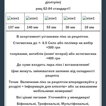
діоптрію)
рмц 62-64 стандарт!!
137 мм
140 мм
53 мм
36 мм
18 мм
В асортименті установки лінз за рецептом.
Стигматика до +- 6.0 Скло або полімер на вибір
+300 грн
тонування, антиблік (комп' ютерні) або астигматика
+400 грн
До суми входить пара лінз і встановлення!
Ціни можуть змінюватися залежно від складності
рецепта
Точне Включення лінз за рецептом впорядковуйте у
розділі « Інформація для клієнтів» або за вказаними
мобільними номерами!
Всі цікаві питання Уточнюйте у менеджера!
Біфокальні, Трифокальні, Мультіфокальні,