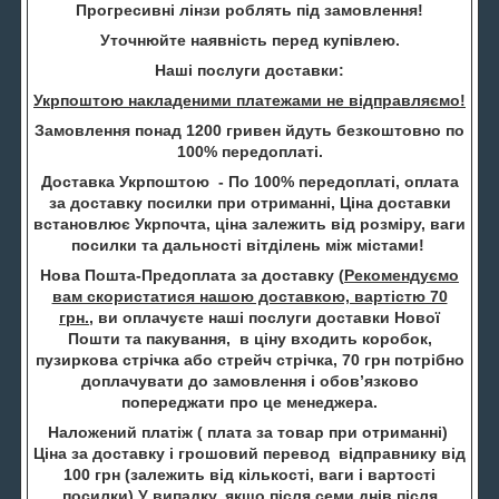
Прогресивні лінзи роблять під замовлення!
Уточнюйте наявність перед купівлею.
Наші послуги доставки:
Укрпоштою накладеними платежами не відправляємо!
Замовлення понад 1200 гривен йдуть безкоштовно по
100% передоплаті.
Доставка Укрпоштою - По 100% передоплаті, оплата
за доставку посилки при отриманні, Ціна доставки
встановлює Укрпочта, ціна залежить від розміру, ваги
посилки та дальності вітділень між містами!
Нова Пошта-Предоплата за доставку (
Рекомендуємо
вам скористатися нашою доставкою, вартістю 70
грн.
, ви оплачуєте наші послуги доставки Нової
Пошти та пакування, в ціну входить коробок,
пузиркова стрічка або стрейч стрічка, 70 грн потрібно
доплачувати до замовлення і обов’язково
попереджати про це менеджера.
Наложений платіж ( плата за товар при отриманні)
Ціна за доставку і грошовий перевод відправнику від
100 грн (залежить від кількості, ваги і вартості
посилки) У випадку, якщо після семи днів після