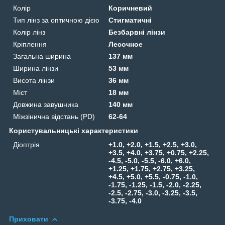
Колір
Коричневий
Тип лінз за оптичною дією
Стигматичні
Колір лінз
Безбарвні лінзи
Кріплення
Лесочное
Загальна ширина
137 мм
Ширина лінзи
53 мм
Висота лінзи
36 мм
Міст
18 мм
Довжина завушника
140 мм
Міжзінична відстань (PD)
62-64
Користувальницькі характеристики
Діоптрія
+1.0, +2.0, +1.5, +2.5, +3.0,
+3.5, +4.0, +3.75, +0.75, +2.25,
-4.5, -5.0, -5.5, -6.0, +6.0,
+1.25, +1.75, +2.75, +3.25,
+4.5, +5.0, +5.5, -0.75, -1.0,
-1.75, -1.25, -1.5, -2.0, -2.25,
-2.5, -2.75, -3.0, -3.25, -3.5,
-3.75, -4.0
Приховати