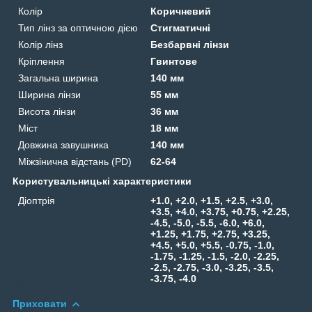
Колір
Коричневий
Тип лінз за оптичною дією
Стигматичні
Колір лінз
Безбарвні лінзи
Кріплення
Гвинтове
Загальна ширина
140 мм
Ширина лінзи
55 мм
Висота лінзи
36 мм
Міст
18 мм
Довжина завушника
140 мм
Міжзінична відстань (PD)
62-64
Користувальницькі характеристики
Діоптрія
+1.0, +2.0, +1.5, +2.5, +3.0,
+3.5, +4.0, +3.75, +0.75, +2.25,
-4.5, -5.0, -5.5, -6.0, +6.0,
+1.25, +1.75, +2.75, +3.25,
+4.5, +5.0, +5.5, -0.75, -1.0,
-1.75, -1.25, -1.5, -2.0, -2.25,
-2.5, -2.75, -3.0, -3.25, -3.5,
-3.75, -4.0
Приховати