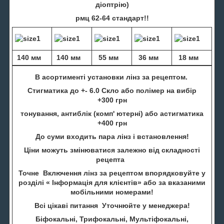
діоптрію)
рмц 62-64 стандарт!!
140 мм
140 мм
55 мм
36 мм
18 мм
В асортименті установки лінз за рецептом.
Стигматика до +- 6.0 Скло або полімер на вибір
+300 грн
тонування, антиблік (комп' ютерні) або астигматика
+400 грн
До суми входить пара лінз і встановлення!
Ціни можуть змінюватися залежно від складності
рецепта
Точне Включення лінз за рецептом впорядковуйте у
розділі « Інформація для клієнтів» або за вказаними
мобільними номерами!
Всі цікаві питання Уточнюйте у менеджера!
Біфокальні, Трифокальні, Мультіфокальні,