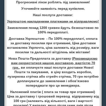
Прогресивні лінзи роблять під замовлення!
Уточнюйте наявність перед купівлею.
Наші послуги доставки:
Укрпоштою накладеними платежами не відправляємо!
Замовлення понад 1200 гривен йдуть безкоштовно по
100% передоплаті.
Доставка Укрпоштою - По 100% передоплаті, оплата
за доставку посилки при отриманні, Ціна доставки
встановлює Укрпочта, ціна залежить від розміру, ваги
посилки та дальності вітділень між містами!
Нова Пошта-Предоплата за доставку (
Рекомендуємо
вам скористатися нашою доставкою, вартістю 70
грн.
, ви оплачуєте наші послуги доставки Нової
Пошти та пакування, в ціну входить коробок,
пузиркова стрічка або стрейч стрічка, 70 грн потрібно
доплачувати до замовлення і обов’язково
попереджати про це менеджера.
Наложений платіж ( плата за товар при отриманні)
Ціна за доставку і грошовий перевод відправнику від
100 грн (залежить від кількості, ваги і вартості
посилки) У випадку, якщо після семи днів після