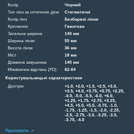
Колір
Чорний
Тип лінз за оптичною дією
Стигматичні
Колір лінз
Безбарвні лінзи
Кріплення
Гвинтове
Загальна ширина
140 мм
Ширина лінзи
55 мм
Висота лінзи
36 мм
Міст
18 мм
Довжина завушника
140 мм
Міжзінична відстань (PD)
62-64
Користувальницькі характеристики
Діоптрія
+1.0, +2.0, +1.5, +2.5, +3.0,
+3.5, +4.0, +3.75, +0.75, +2.25,
-4.5, -5.0, -5.5, -6.0, +6.0,
+1.25, +1.75, +2.75, +3.25,
+4.5, +5.0, +5.5, -0.75, -1.0,
-1.75, -1.25, -1.5, -2.0, -2.25,
-2.5, -2.75, -3.0, -3.25, -3.5,
-3.75, -4.0
Приховати