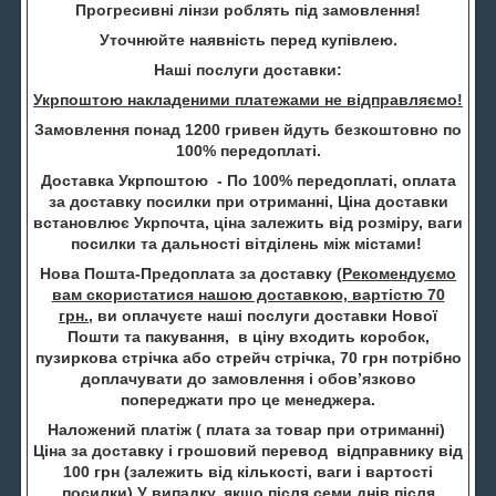
Прогресивні лінзи роблять під замовлення!
Уточнюйте наявність перед купівлею.
Наші послуги доставки:
Укрпоштою накладеними платежами не відправляємо!
Замовлення понад 1200 гривен йдуть безкоштовно по
100% передоплаті.
Доставка Укрпоштою - По 100% передоплаті, оплата
за доставку посилки при отриманні, Ціна доставки
встановлює Укрпочта, ціна залежить від розміру, ваги
посилки та дальності вітділень між містами!
Нова Пошта-Предоплата за доставку (
Рекомендуємо
вам скористатися нашою доставкою, вартістю 70
грн.
, ви оплачуєте наші послуги доставки Нової
Пошти та пакування, в ціну входить коробок,
пузиркова стрічка або стрейч стрічка, 70 грн потрібно
доплачувати до замовлення і обов’язково
попереджати про це менеджера.
Наложений платіж ( плата за товар при отриманні)
Ціна за доставку і грошовий перевод відправнику від
100 грн (залежить від кількості, ваги і вартості
посилки) У випадку, якщо після семи днів після