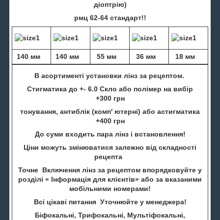
діоптрію)
рмц 62-64 стандарт!!
140 мм
140 мм
55 мм
36 мм
18 мм
В асортименті установки лінз за рецептом.
Стигматика до +- 6.0 Скло або полімер на вибір
+300 грн
тонування, антиблік (комп' ютерні) або астигматика
+400 грн
До суми входить пара лінз і встановлення!
Ціни можуть змінюватися залежно від складності
рецепта
Точне Включення лінз за рецептом впорядковуйте у
розділі « Інформація для клієнтів» або за вказаними
мобільними номерами!
Всі цікаві питання Уточнюйте у менеджера!
Біфокальні, Трифокальні, Мультіфокальні,