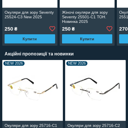
Окуляри для зору Seventy
Жіночі окуляри для зору
Окул
25524-C3 New 2025
Seventy 25501-C1 ТОН.
255
Новинка 2025
250
250
270
₴
₴
Купити
Купити
Акційні пропозиції та новинки
NEW 2026
NEW 2026
Окуляри для зору 25716-C1
Окуляри для зору 25716-C2