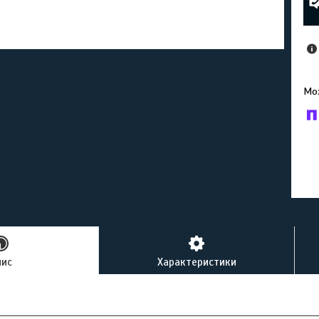
У к
буд
пис
Характеристики