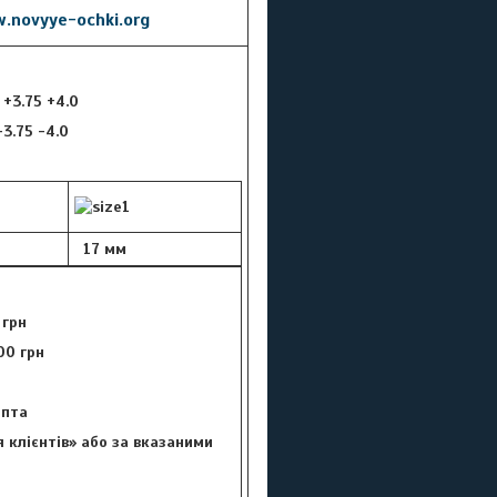
.novyye-ochki.org
5 +3.75 +4.0
 -3.75 -4.0
17 мм
 грн
00 грн
цепта
 клієнтів» або за вказаними