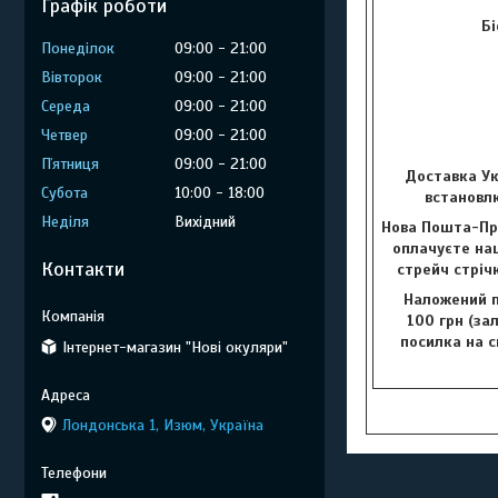
Графік роботи
Бі
Понеділок
09:00
21:00
Вівторок
09:00
21:00
Середа
09:00
21:00
Четвер
09:00
21:00
Пʼятниця
09:00
21:00
Доставка Ук
Субота
10:00
18:00
встановлю
Неділя
Вихідний
Нова Пошта-Пр
оплачуєте наш
Контакти
стрейч стріч
Наложений п
100 грн (за
посилка на с
Інтернет-магазин "Нові окуляри"
Лондонська 1, Изюм, Україна