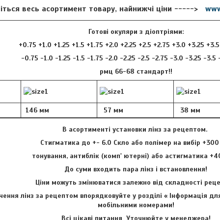
іться весь асортимент товару, найнижчі ціни ----->
www
Готові окуляри з діоптріями:
+0.75 +1.0 +1.25 +1.5 +1.75 +2.0 +2.25 +2.5 +2.75 +3.0 +3.25 +3.
-0.75 -1.0 -1.25 -1.5 -1.75 -2.0 -2.25 -2.5 -2.75 -3.0 -3.25 -3.5
рмц 66-68 стандарт!!
146 мм
57 мм
38 мм
В асортименті установки лінз за рецептом.
Стигматика до +- 6.0 Скло або полімер на вибір +300
тонування, антиблік (комп' ютерні) або астигматика +4
До суми входить пара лінз і встановлення!
Ціни можуть змінюватися залежно від складності ре
ення лінз за рецептом впорядковуйте у розділі « Інформація для
мобільними номерами!
Всі цікаві питання Уточнюйте у менеджера!