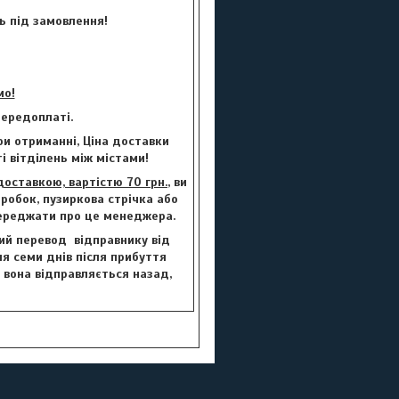
ь під замовлення!
мо!
ередоплаті.
и отриманні, Ціна доставки
і вітділень між містами!
ставкою, вартістю 70 грн.
, ви
робок, пузиркова стрічка або
переджати про це менеджера.
вий перевод відправнику від
сля семи днів після прибуття
, вона відправляється назад,
.