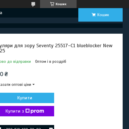
Кошик
а
Кошик
уляри для зору Seventy 25517-C1 blueblocker New
25
ово до відправки
Оптом і в роздріб
0 ₴
азати оптові ціни
Купити
Купити з