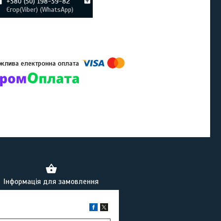
+380 (50) 198-39-82
Єгор(Viber) (WhatsApp)
омпанії підключені електронні платежі. Тепер ви можете купити
ь-який товар не покидаючи сайту.
Інформація для замовлення