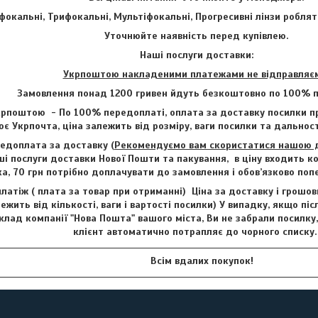
фокальні, Трифокальні, Мультіфокальні, Прогресивні лінзи роблят
Уточнюйте наявність перед купівлею.
Наші послуги доставки:
Укрпоштою накладеними платежами не відправляє
Замовлення понад 1200 гривен йдуть безкоштовно по 100% п
рпоштою - По 100% передоплаті, оплата за доставку посилки пр
є Укрпочта, ціна залежить від розміру, ваги посилки та дальност
едоплата за доставку (
Рекомендуємо вам скористатися нашою до
і послуги доставки Нової Пошти та пакування, в ціну входить ко
ка, 70 грн потрібно доплачувати до замовлення і обов’язково по
латіж ( плата за товар при отриманні) Ціна за доставку і грошо
лежить від кількості, ваги і вартості посилки) У випадку, якщо пі
клад компанії "Нова Пошта" вашого міста, Ви не забрали посилку
клієнт автоматично потрапляє до чорного списку
Всім вдалих покупок!