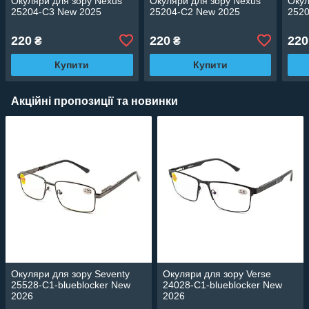
Окуляри для зору Nexus
Окуляри для зору Nexus
Окул
25204-C3 New 2025
25204-C2 New 2025
252
220
220
220
₴
₴
Купити
Купити
Акційні пропозиції та новинки
Окуляри для зору Seventy
Окуляри для зору Verse
25528-C1-blueblocker New
24028-C1-blueblocker New
2026
2026