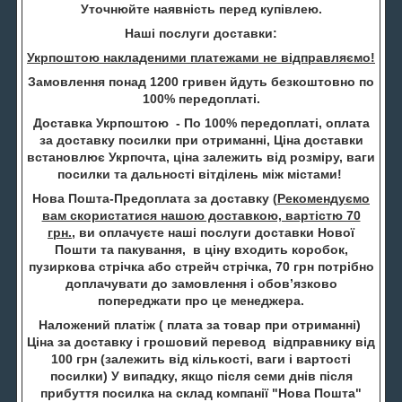
Уточнюйте наявність перед купівлею.
Наші послуги доставки:
Укрпоштою накладеними платежами не відправляємо!
Замовлення понад 1200 гривен йдуть безкоштовно по
100% передоплаті.
Доставка Укрпоштою - По 100% передоплаті, оплата
за доставку посилки при отриманні, Ціна доставки
встановлює Укрпочта, ціна залежить від розміру, ваги
посилки та дальності вітділень між містами!
Нова Пошта-Предоплата за доставку (
Рекомендуємо
вам скористатися нашою доставкою, вартістю 70
грн.
, ви оплачуєте наші послуги доставки Нової
Пошти та пакування, в ціну входить коробок,
пузиркова стрічка або стрейч стрічка, 70 грн потрібно
доплачувати до замовлення і обов’язково
попереджати про це менеджера.
Наложений платіж ( плата за товар при отриманні)
Ціна за доставку і грошовий перевод відправнику від
100 грн (залежить від кількості, ваги і вартості
посилки) У випадку, якщо після семи днів після
прибуття посилка на склад компанії "Нова Пошта"