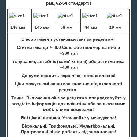
рмц 62-64 стандарт!!
146 мм
145 мм
56 мм
44 мм
19 мм
В асортименті установки лінз за рецептом.
Стигматика до +- 6.0 Скло або полімер на вибір
+300 грн
тонування, антиблік (комп' ютерні) або астигматика
+400 грн
До суми входить пара лінз і встановлення!
Ціни можуть змінюватися залежно від складності
рецепта
Точне Включення лінз за рецептом впорядковуйте у
розділі « Інформація для клієнтів» або за вказаними
мобільними номерами!
Всі цікаві питання Уточнюйте у менеджера!
Біфокальні, Трифокальні, Мультіфокальні,
Прогресивні лінзи роблять під замовлення!