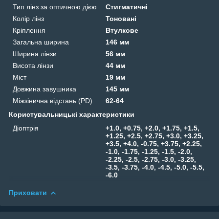
Тип лінз за оптичною дією
Стигматичні
Колір лінз
Тоновані
Кріплення
Втулкове
Загальна ширина
146 мм
Ширина лінзи
56 мм
Висота лінзи
44 мм
Міст
19 мм
Довжина завушника
145 мм
Міжзінична відстань (PD)
62-64
Користувальницькі характеристики
Діоптрія
+1.0, +0.75, +2.0, +1.75, +1.5,
+1.25, +2.5, +2.75, +3.0, +3.25,
+3.5, +4.0, -0.75, +3.75, +2.25,
-1.0, -1.75, -1.25, -1.5, -2.0,
-2.25, -2.5, -2.75, -3.0, -3.25,
-3.5, -3.75, -4.0, -4.5, -5.0, -5.5,
-6.0
Приховати