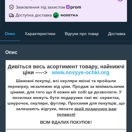
Замовлення під захистом
Доступна доставка
Опис
Характеристики
Відгуки про товар
Доставка
Опис
Дивіться весь асортимент товару, найнижчі
ціни ----->
www.novyye-ochki.org
Шановні покупці, всі окуляри якісні та пройшли
перевірку, незалежно від ціни. Продаж за мінімальними
цінами, для того що б кожен міг собі це дозволити. У
посилках можуть бути подарунки такі як: серветка,
шнурочок, окуляри, футляр. Прохання для покупців, що
залишають відгуки, писати
який подарунок вам
попався
)
ВСІМ ВДАЛИХ ПОКУПОК!