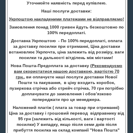
Уточнюйте наявність перед купівлею.
Наші послуги доставки:
Укрпоштою накладеними платежами не відправляємо!
Замовлення понад 1000 гривен йдуть безкоштовно по
100% передоплаті.
Доставка Укрпоштою - По 100% передоплаті, оплата
за доставку посилки при отриманні, Ціна доставки
встановлює Укрпочта, ціна залежить від розміру, ваги
посилки та дальності вітділень між містами!
Нова Пошта-Предоплата за доставку (
Рекомендуємо
вам скористатися нашою доставкою, вартістю 70
грн.
, ви оплачуєте наші послуги доставки Нової
Пошти та пакування, в ціну входить коробок,
пузиркова стрічка або стрейч стрічка, 70 грн потрібно
доплачувати до замовлення і обов’язково
попереджати про це менеджера.
Наложений платіж ( плата за товар при отриманні)
Ціна за доставку і грошовий перевод відправнику від
95 грн (залежить від кількості, ваги і вартості
посилки) У випадку, якщо після семи днів після
прибуття посилка на склад компанії "Нова Пошта"