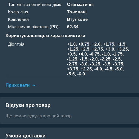
Тип лінз за оптичною дією
Стигматичні
Колір лінз
Тоновані
Кріплення
Втулкове
Міжзінична відстань (PD)
62-64
Користувальницькі характеристики
Діоптрія
+1.0, +0.75, +2.0, +1.75, +1.5,
+1.25, +2.5, +2.75, +3.0, +3.25,
+3.5, +4.0, -0.75, -1.0, -1.75,
-1.25, -1.5, -2.0, -2.25, -2.5,
-2.75, -3.0, -3.25, -3.5, -3.75,
+3.75, +2.25, -4.0, -4.5, -5.0,
-5.5, -6.0
Приховати
Відгуки про товар
Ще немає відгуків про цей товар
Умови доставки