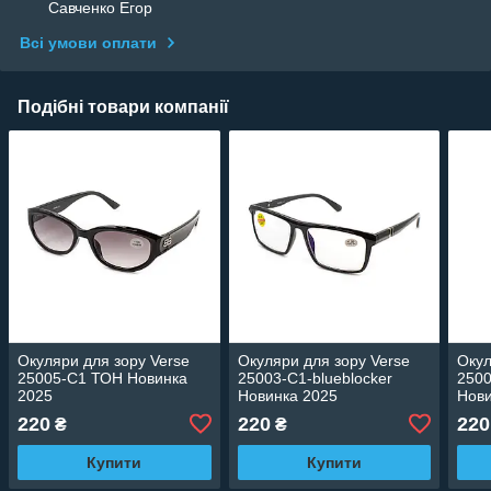
Савченко Егор
Всі умови оплати
Подібні товари компанії
Окуляри для зору Verse
Окуляри для зору Verse
Окул
25005-C1 ТОН Новинка
25003-C1-blueblocker
2500
2025
Новинка 2025
Нови
220
220
220
₴
₴
Купити
Купити