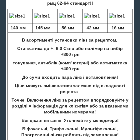
рмц 62-64 стандарт!!
140 мм
145 мм
56 мм
42 мм
16 мм
В асортименті установки лінз за рецептом.
Стигматика до +- 6.0 Скло або полімер на вибір
+300 грн
тонування, антиблік (комп' ютерні) або астигматика
+400 грн
До суми входить пара лінз і встановлення!
Ціни можуть змінюватися залежно від складності
рецепта
Точне Включення лінз за рецептом впорядковуйте у
розділі « Інформація для клієнтів» або за вказаними
мобільними номерами!
Всі цікаві питання Уточнюйте у менеджера!
Біфокальні, Трифокальні, Мультіфокальні,
Прогресивні лінзи роблять під замовлення!