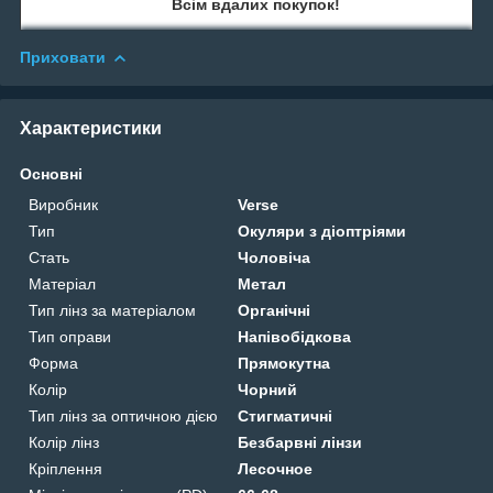
Всім вдалих покупок!
Приховати
Характеристики
Основні
Виробник
Verse
Тип
Окуляри з діоптріями
Стать
Чоловіча
Матеріал
Метал
Тип лінз за матеріалом
Органічні
Тип оправи
Напівобідкова
Форма
Прямокутна
Колір
Чорний
Тип лінз за оптичною дією
Стигматичні
Колір лінз
Безбарвні лінзи
Кріплення
Лесочное