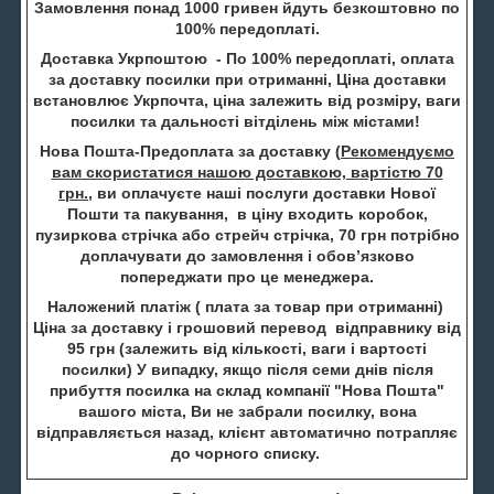
Замовлення понад 1000 гривен йдуть безкоштовно по
100% передоплаті.
Доставка Укрпоштою - По 100% передоплаті, оплата
за доставку посилки при отриманні, Ціна доставки
встановлює Укрпочта, ціна залежить від розміру, ваги
посилки та дальності вітділень між містами!
Нова Пошта-Предоплата за доставку (
Рекомендуємо
вам скористатися нашою доставкою, вартістю 70
грн.
, ви оплачуєте наші послуги доставки Нової
Пошти та пакування, в ціну входить коробок,
пузиркова стрічка або стрейч стрічка, 70 грн потрібно
доплачувати до замовлення і обов’язково
попереджати про це менеджера.
Наложений платіж ( плата за товар при отриманні)
Ціна за доставку і грошовий перевод відправнику від
95 грн (залежить від кількості, ваги і вартості
посилки) У випадку, якщо після семи днів після
прибуття посилка на склад компанії "Нова Пошта"
вашого міста, Ви не забрали посилку, вона
відправляється назад, клієнт автоматично потрапляє
до чорного списку.