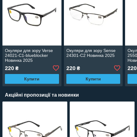
Окуляри для зору Verse
Окуляри для зору Sense
Окул
24021-C1-blueblocker
24301-C2 Новинка 2025
2550
Новинка 2025
Нови
220
220
220
₴
₴
Купити
Купити
Акційні пропозиції та новинки