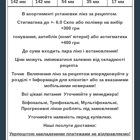
142 мм
142 мм
54 мм
35 мм
17 мм
В асортименті установки лінз за рецептом.
Стигматика до +- 6.0 Скло або полімер на вибір
+300 грн
тонування, антиблік (комп' ютерні) або астигматика
+400 грн
До суми входить пара лінз і встановлення!
Ціни можуть змінюватися залежно від складності
рецепта
Точне Включення лінз за рецептом впорядковуйте у
розділі « Інформація для клієнтів» або за вказаними
мобільними номерами!
Всі цікаві питання Уточнюйте у менеджера!
Біфокальні, Трифокальні, Мультіфокальні,
Прогресивні лінзи роблять під замовлення!
Уточнюйте наявність перед купівлею.
Наші послуги доставки:
Укрпоштою накладеними платежами не відправляємо!