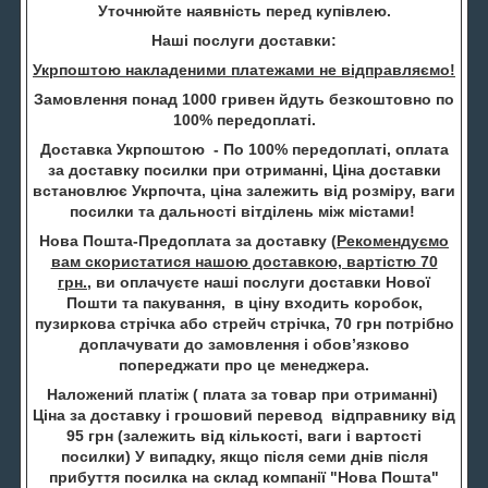
Уточнюйте наявність перед купівлею.
Наші послуги доставки:
Укрпоштою накладеними платежами не відправляємо!
Замовлення понад 1000 гривен йдуть безкоштовно по
100% передоплаті.
Доставка Укрпоштою - По 100% передоплаті, оплата
за доставку посилки при отриманні, Ціна доставки
встановлює Укрпочта, ціна залежить від розміру, ваги
посилки та дальності вітділень між містами!
Нова Пошта-Предоплата за доставку (
Рекомендуємо
вам скористатися нашою доставкою, вартістю 70
грн.
, ви оплачуєте наші послуги доставки Нової
Пошти та пакування, в ціну входить коробок,
пузиркова стрічка або стрейч стрічка, 70 грн потрібно
доплачувати до замовлення і обов’язково
попереджати про це менеджера.
Наложений платіж ( плата за товар при отриманні)
Ціна за доставку і грошовий перевод відправнику від
95 грн (залежить від кількості, ваги і вартості
посилки) У випадку, якщо після семи днів після
прибуття посилка на склад компанії "Нова Пошта"