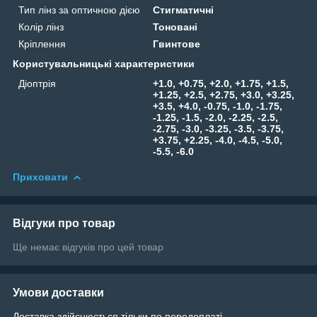
Тип лінз за оптичною дією
Стигматичні
Колір лінз
Тоновані
Кріплення
Гвинтове
Користувальницькі характеристики
Діоптрія
+1.0, +0.75, +2.0, +1.75, +1.5,
+1.25, +2.5, +2.75, +3.0, +3.25,
+3.5, +4.0, -0.75, -1.0, -1.75,
-1.25, -1.5, -2.0, -2.25, -2.5,
-2.75, -3.0, -3.25, -3.5, -3.75,
+3.75, +2.25, -4.0, -4.5, -5.0,
-5.5, -6.0
Приховати
Відгуки про товар
Ще немає відгуків про цей товар
Умови доставки
Доставка здійснюється тільки по передоплаті.