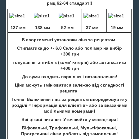
рмц 62-64 стандарт!!
137 мм
138 мм
52 мм
37 мм
19 мм
В асортименті установки лінз за рецептом.
Стигматика до +- 6.0 Скло або полімер на вибір
+300 грн
тонування, антиблік (комп' ютерні) або астигматика
+400 грн
До суми входить пара лінз і встановлення!
Ціни можуть змінюватися залежно від складності
рецепта
Точне Включення лінз за рецептом впорядковуйте у
розділі « Інформація для клієнтів» або за вказаними
мобільними номерами!
Всі цікаві питання Уточнюйте у менеджера!
Біфокальні, Трифокальні, Мультіфокальні,
Прогресивні лінзи роблять під замовлення!