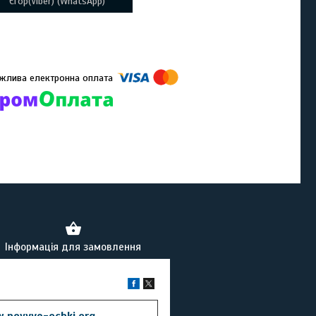
Єгор(Viber) (WhatsApp)
омпанії підключені електронні платежі. Тепер ви можете купити
ь-який товар не покидаючи сайту.
Інформація для замовлення
.novyye-ochki.org