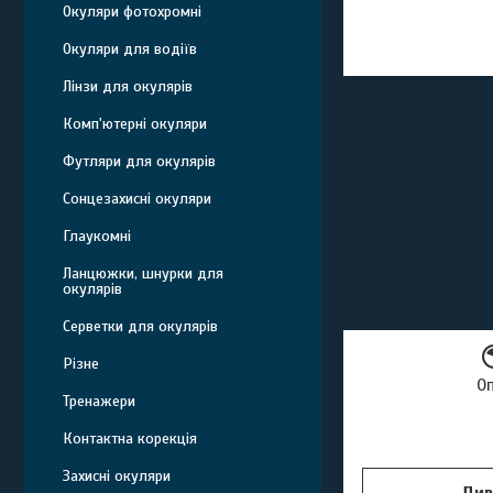
Окуляри фотохромні
Окуляри для водіїв
Лінзи для окулярів
Комп'ютерні окуляри
Футляри для окулярів
Сонцезахисні окуляри
Глаукомні
Ланцюжки, шнурки для
окулярів
Серветки для окулярів
Різне
О
Тренажери
Контактна корекція
Захисні окуляри
Див