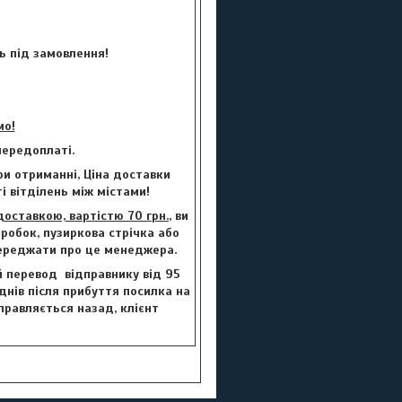
ь під замовлення!
мо!
ередоплаті.
и отриманні, Ціна доставки
і вітділень між містами!
ставкою, вартістю 70 грн.
, ви
робок, пузиркова стрічка або
переджати про це менеджера.
й перевод відправнику від 95
 днів після прибуття посилка на
правляється назад, клієнт