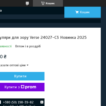
Кошик
а
Кошик
уляри для зору Verse 24027-C3 Новинка 2025
аявності
Оптом і в роздріб
0 ₴
азати оптові ціни
Купити
Купити з
+380 (50) 198-39-82