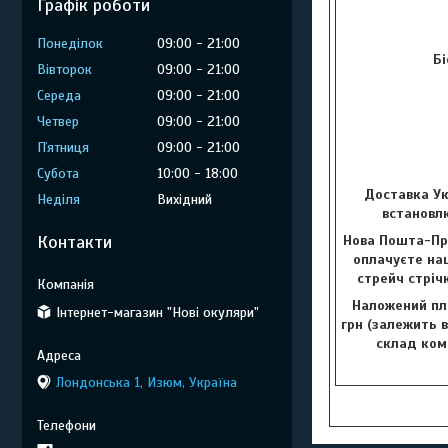
Графік роботи
Понеділок
09:00
21:00
Бі
Вівторок
09:00
21:00
Середа
09:00
21:00
Четвер
09:00
21:00
Пʼятниця
09:00
21:00
Субота
10:00
18:00
Доставка Ук
Неділя
Вихідний
встановлю
Контакти
Нова Пошта-Пр
оплачуєте наш
стрейч стріч
Наложений пла
Інтернет-магазин "Нові окуляри"
грн (залежить в
склад комп
Лондонська 1, Изюм, Україна