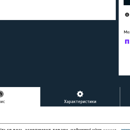
У к
буд
пис
Характеристики
іться весь асортимент товару, найнижчі ціни ----->
www