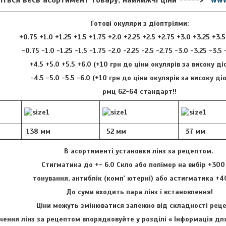
Готові окуляри з діоптріями:
+0.75 +1.0 +1.25 +1.5 +1.75 +2.0 +2.25 +2.5 +2.75 +3.0 +3.25 +3.
-0.75 -1.0 -1.25 -1.5 -1.75 -2.0 -2.25 -2.5 -2.75 -3.0 -3.25 -3.5
+4.5 +5.0 +5.5 +6.0 (+10 грн до ціни окулярів за високу ді
-4.5 -5.0 -5.5 -6.0 (+10 грн до ціни окулярів за високу ді
рмц 62-64 стандарт!!
138 мм
52 мм
37 мм
В асортименті установки лінз за рецептом.
Стигматика до +- 6.0 Скло або полімер на вибір +300
тонування, антиблік (комп' ютерні) або астигматика +4
До суми входить пара лінз і встановлення!
Ціни можуть змінюватися залежно від складності ре
ення лінз за рецептом впорядковуйте у розділі « Інформація для