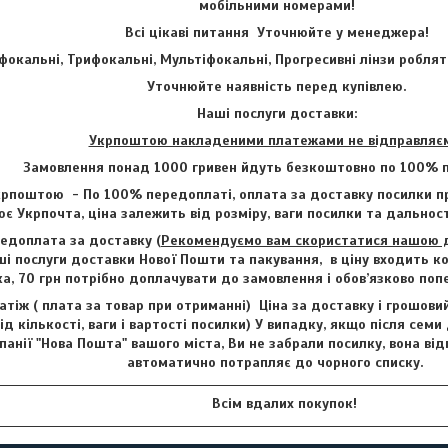
мобільними номерами!
Всі цікаві питання Уточнюйте у менеджера!
фокальні, Трифокальні, Мультіфокальні, Прогресивні лінзи роблят
Уточнюйте наявність перед купівлею.
Наші послуги доставки:
Укрпоштою накладеними платежами не відправляє
Замовлення понад 1000 гривен йдуть безкоштовно по 100% п
рпоштою - По 100% передоплаті, оплата за доставку посилки пр
є Укрпочта, ціна залежить від розміру, ваги посилки та дальност
едоплата за доставку (
Рекомендуємо вам скористатися нашою до
і послуги доставки Нової Пошти та пакування, в ціну входить ко
ка, 70 грн потрібно доплачувати до замовлення і обов’язково по
тіж ( плата за товар при отриманні) Ціна за доставку і грошови
ід кількості, ваги і вартості посилки) У випадку, якщо після семи
анії "Нова Пошта" вашого міста, Ви не забрали посилку, вона від
автоматично потрапляє до чорного списку.
Всім вдалих покупок!