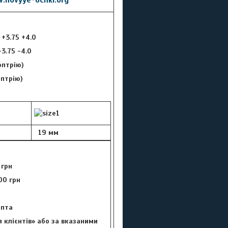
5 +3.75 +4.0
 -3.75 -4.0
оптрію)
оптрію)
19 мм
 грн
00 грн
цепта
 клієнтів» або за вказаними