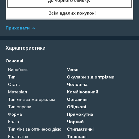
до чорного списку.
Всім вдалих покупок!
Приховати
Характеристики
Основні
Виробник
Verse
Тип
Окуляри з діоптріями
Стать
Чоловіча
Матеріал
Комбінований
Тип лінз за матеріалом
Органічні
Тип оправи
Обідкові
Форма
Прямокутна
Колір
Чорний
Тип лінз за оптичною дією
Стигматичні
Колір лінз
Тоновані