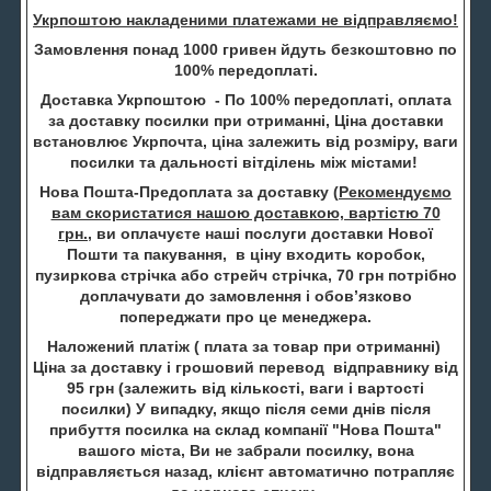
Укрпоштою накладеними платежами не відправляємо!
Замовлення понад 1000 гривен йдуть безкоштовно по
100% передоплаті.
Доставка Укрпоштою - По 100% передоплаті, оплата
за доставку посилки при отриманні, Ціна доставки
встановлює Укрпочта, ціна залежить від розміру, ваги
посилки та дальності вітділень між містами!
Нова Пошта-Предоплата за доставку (
Рекомендуємо
вам скористатися нашою доставкою, вартістю 70
грн.
, ви оплачуєте наші послуги доставки Нової
Пошти та пакування, в ціну входить коробок,
пузиркова стрічка або стрейч стрічка, 70 грн потрібно
доплачувати до замовлення і обов’язково
попереджати про це менеджера.
Наложений платіж ( плата за товар при отриманні)
Ціна за доставку і грошовий перевод відправнику від
95 грн (залежить від кількості, ваги і вартості
посилки) У випадку, якщо після семи днів після
прибуття посилка на склад компанії "Нова Пошта"
вашого міста, Ви не забрали посилку, вона
відправляється назад, клієнт автоматично потрапляє