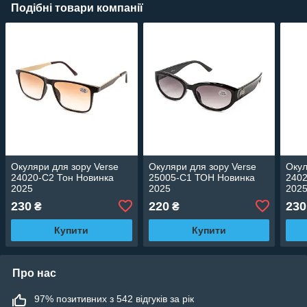
Подібні товари компанії
Окуляри для зору Verse
Окуляри для зору Verse
Окул
24020-C2 Тон Новинка
25005-C1 ТОН Новинка
2402
2025
2025
202
230
220
230
₴
₴
Купити
Купити
Про нас
97% позитивних з 542 відгуків за рік