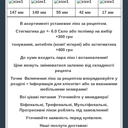
147 мм
140 мм
55 мм
42 мм
17 мм
В асортименті установки лінз за рецептом.
Стигматика до +- 6.0 Скло або полімер на вибір
+300 грн
тонування, антиблік (комп' ютерні) або астигматика
+400 грн
До суми входить пара лінз і встановлення!
Ціни можуть змінюватися залежно від складності
рецепта
Точне Включення лінз за рецептом впорядковуйте у
розділі « Інформація для клієнтів» або за вказаними
мобільними номерами!
Всі цікаві питання Уточнюйте у менеджера!
Біфокальні, Трифокальні, Мультіфокальні,
Прогресивні лінзи роблять під замовлення!
Уточнюйте наявність перед купівлею.
Наші послуги доставки: