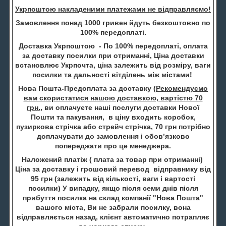
Укрпоштою накладеними платежами не відправляємо!
Замовлення понад 1000 гривен йдуть безкоштовно по
100% передоплаті.
Доставка Укрпоштою - По 100% передоплаті, оплата
за доставку посилки при отриманні, Ціна доставки
встановлює Укрпочта, ціна залежить від розміру, ваги
посилки та дальності вітділень між містами!
Нова Пошта-Предоплата за доставку (
Рекомендуємо
вам скористатися нашою доставкою, вартістю 70
грн.
, ви оплачуєте наші послуги доставки Нової
Пошти та пакування, в ціну входить коробок,
пузиркова стрічка або стрейч стрічка, 70 грн потрібно
доплачувати до замовлення і обов’язково
попереджати про це менеджера.
Наложений платіж ( плата за товар при отриманні)
Ціна за доставку і грошовий перевод відправнику від
95 грн (залежить від кількості, ваги і вартості
посилки) У випадку, якщо після семи днів після
прибуття посилка на склад компанії "Нова Пошта"
вашого міста, Ви не забрали посилку, вона
відправляється назад, клієнт автоматично потрапляє