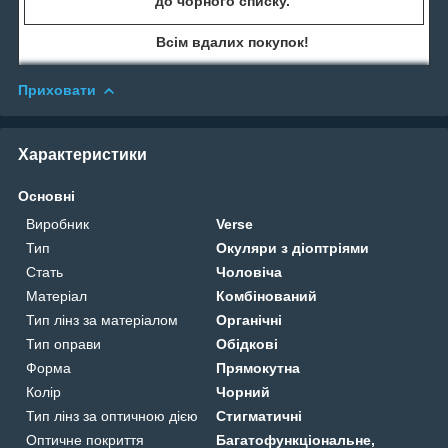
до чорного списку.
Всім вдалих покупок!
Приховати
Характеристики
Основні
Виробник
Verse
Тип
Окуляри з діоптріями
Стать
Чоловіча
Матеріал
Комбінований
Тип лінз за матеріалом
Органічні
Тип оправи
Обідкові
Форма
Прямокутна
Колір
Чорний
Тип лінз за оптичною дією
Стигматичні
Оптичне покриття
Багатофункціональне,