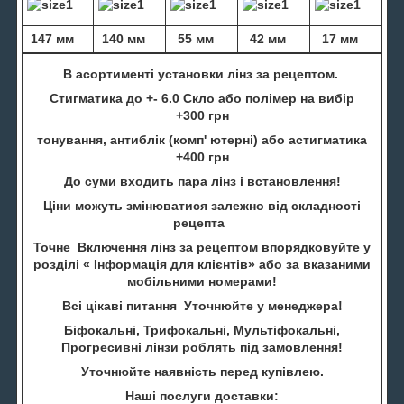
147 мм
140 мм
55 мм
42 мм
17 мм
В асортименті установки лінз за рецептом.
Стигматика до +- 6.0 Скло або полімер на вибір
+300 грн
тонування, антиблік (комп' ютерні) або астигматика
+400 грн
До суми входить пара лінз і встановлення!
Ціни можуть змінюватися залежно від складності
рецепта
Точне Включення лінз за рецептом впорядковуйте у
розділі « Інформація для клієнтів» або за вказаними
мобільними номерами!
Всі цікаві питання Уточнюйте у менеджера!
Біфокальні, Трифокальні, Мультіфокальні,
Прогресивні лінзи роблять під замовлення!
Уточнюйте наявність перед купівлею.
Наші послуги доставки: