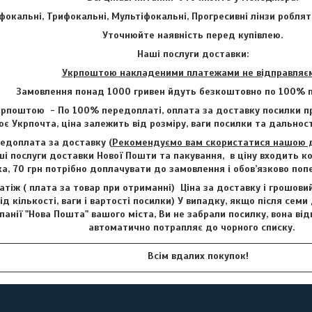
фокальні, Трифокальні, Мультіфокальні, Прогресивні лінзи роблят
Уточнюйте наявність перед купівлею.
Наші послуги доставки:
Укрпоштою накладеними платежами не відправляє
Замовлення понад 1000 гривен йдуть безкоштовно по 100% п
рпоштою - По 100% передоплаті, оплата за доставку посилки пр
є Укрпочта, ціна залежить від розміру, ваги посилки та дальност
едоплата за доставку (
Рекомендуємо вам скористатися нашою до
і послуги доставки Нової Пошти та пакування, в ціну входить ко
ка, 70 грн потрібно доплачувати до замовлення і обов’язково по
тіж ( плата за товар при отриманні) Ціна за доставку і грошови
ід кількості, ваги і вартості посилки) У випадку, якщо після семи
анії "Нова Пошта" вашого міста, Ви не забрали посилку, вона від
автоматично потрапляє до чорного списку.
Всім вдалих покупок!