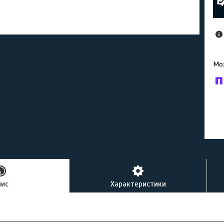
У к
буд
пис
Характеристики