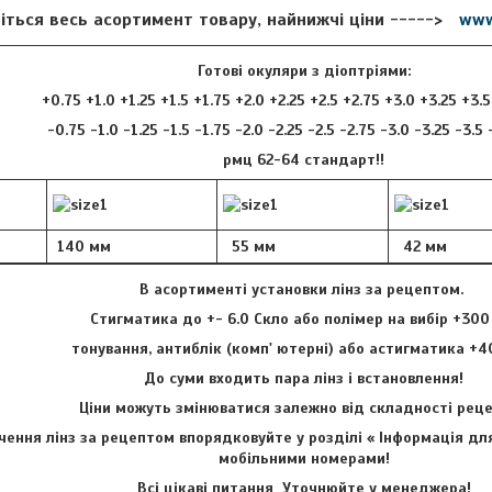
іться весь асортимент товару, найнижчі ціни ----->
www
Готові окуляри з діоптріями:
+0.75 +1.0 +1.25 +1.5 +1.75 +2.0 +2.25 +2.5 +2.75 +3.0 +3.25 +3.
-0.75 -1.0 -1.25 -1.5 -1.75 -2.0 -2.25 -2.5 -2.75 -3.0 -3.25 -3.5
рмц 62-64 стандарт!!
140 мм
55 мм
42 мм
В асортименті установки лінз за рецептом.
Стигматика до +- 6.0 Скло або полімер на вибір +300
тонування, антиблік (комп' ютерні) або астигматика +4
До суми входить пара лінз і встановлення!
Ціни можуть змінюватися залежно від складності ре
ення лінз за рецептом впорядковуйте у розділі « Інформація для
мобільними номерами!
Всі цікаві питання Уточнюйте у менеджера!