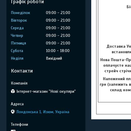
Графік роботи
Бі
Понеділок
09:00
21:00
Вівторок
09:00
21:00
Середа
09:00
21:00
Четвер
09:00
21:00
Пʼятниця
09:00
21:00
Доставка Ук
Субота
10:00
18:00
встановлю
Неділя
Вихідний
Нова Пошта-Пр
оплачуєте наш
Контакти
стрейч стріч
Наложений пла
грн (залежить в
склад комп
Інтернет-магазин "Нові окуляри"
Лондонська 1, Изюм, Україна