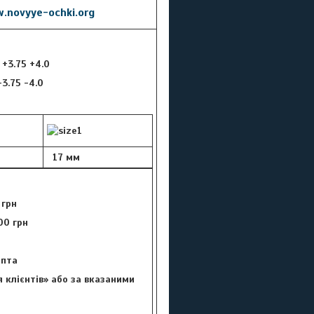
.novyye-ochki.org
5 +3.75 +4.0
 -3.75 -4.0
17 мм
 грн
00 грн
цепта
 клієнтів» або за вказаними