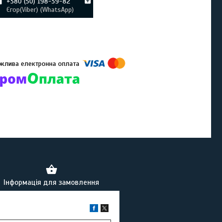
+380 (50) 198-39-82
Єгор(Viber) (WhatsApp)
омпанії підключені електронні платежі. Тепер ви можете купити
ь-який товар не покидаючи сайту.
Інформація для замовлення