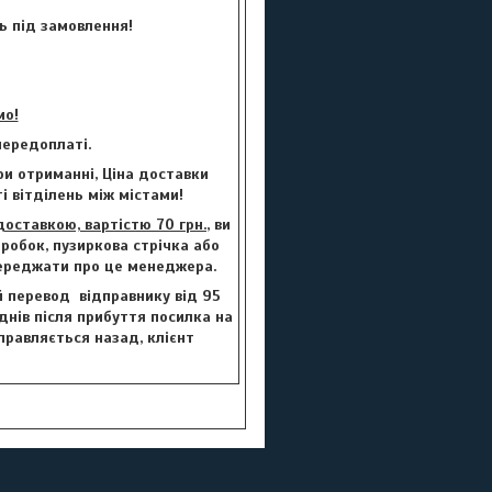
ь під замовлення!
мо!
ередоплаті.
и отриманні, Ціна доставки
і вітділень між містами!
ставкою, вартістю 70 грн.
, ви
робок, пузиркова стрічка або
переджати про це менеджера.
й перевод відправнику від 95
 днів після прибуття посилка на
правляється назад, клієнт