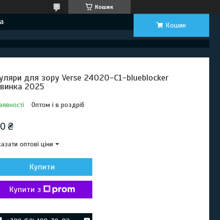
Кошик
а
Кошик
уляри для зору Verse 24020-C1-blueblocker
винка 2025
аявності
Оптом і в роздріб
0 ₴
азати оптові ціни
Купити
Купити з