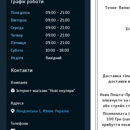
Графік роботи
Точне Включ
Понеділок
09:00
21:00
Вівторок
09:00
21:00
Середа
09:00
21:00
Бі
Четвер
09:00
21:00
Пʼятниця
09:00
21:00
Субота
10:00
18:00
Неділя
Вихідний
Контакти
Доставка тіль
доставки в
Інтернет-магазин "Нові окуляри"
Нова Пошта-Пр
оплачуєте за 
або стрейч с
Лондонська 1, Изюм, Україна
Післяоплата (
100 Грн (за
прибуття поси