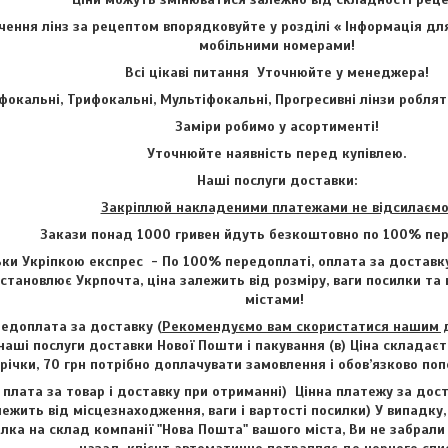
ення лінз за рецептом впорядковуйте у розділі « Інформація для
мобільними номерами!
Всі цікаві питання Уточнюйте у менеджера!
фокальні, Трифокальні, Мультіфокальні, Прогресивні лінзи роблят
Заміри робимо у асортименті!
Уточнюйте наявність перед купівлею.
Наші послуги доставки:
Закріплюй накладеними платежами не відсилаємо
Закази понад 1000 гривен йдуть безкоштовно по 100% пер
ки Укріпкою експрес - По 100% передоплаті, оплата за доставку
становлює Укрпочта, ціна залежить від розміру, ваги посилки та
містами!
едоплата за доставку (
Рекомендуємо вам скористатися нашим до
наші послуги доставки Нової Пошти і пакування (в) Ціна складаєт
трічки, 70 грн потрібно доплачувати замовлення і обов’язково п
 плата за товар і доставку при отриманні) Цінна платежу за дост
лежить від місцезнаходження, ваги і вартості посилки) У випадку,
лка на склад компанії "Нова Пошта" вашого міста, Ви не забрали