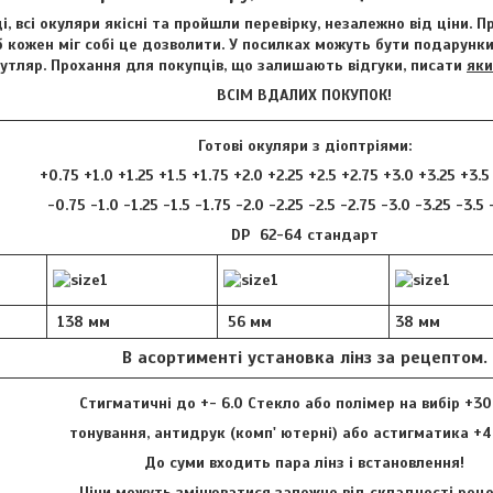
і, всі окуляри якісні та пройшли перевірку, незалежно від ціни. 
 кожен міг собі це дозволити. У посилках можуть бути подарунки 
футляр. Прохання для покупців, що залишають відгуки, писати
яки
ВСІМ ВДАЛИХ ПОКУПОК!
Готові окуляри з діоптріями:
+0.75 +1.0 +1.25 +1.5 +1.75 +2.0 +2.25 +2.5 +2.75 +3.0 +3.25 +3.5
-0.75 -1.0 -1.25 -1.5 -1.75 -2.0 -2.25 -2.5 -2.75 -3.0 -3.25 -3.5
DP 62-64 стандарт
138 мм
56 мм
38 мм
В асортименті установка лінз за рецептом.
Стигматичні до +- 6.0 Стекло або полімер на вибір +30
тонування, антидрук (комп' ютерні) або астигматика +4
До суми входить пара лінз і встановлення!
Ціни можуть змінюватися залежно від складності ре