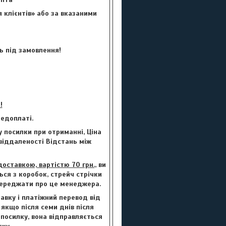
 клієнтів» або за вказаними
ь під замовлення!
!
едоплаті.
 посилки при отриманні, Ціна
 віддаленості Відстань між
ставкою, вартістю 70 грн.
, ви
ься з коробок, стрейч стрічки
опереджати про це менеджера.
авку і платіжний перевод від
 якщо після семи днів після
 посилку, вона відправляється