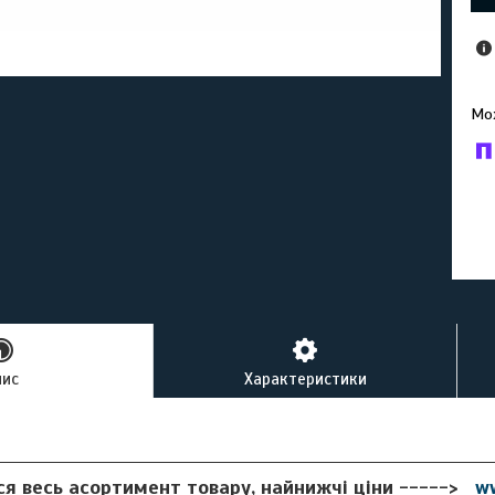
У к
буд
пис
Характеристики
ся весь асортимент товару, найнижчі ціни ----->
w