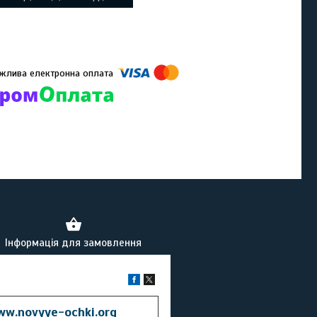
омпанії підключені електронні платежі. Тепер ви можете купити
ь-який товар не покидаючи сайту.
Інформація для замовлення
ww.novyye-ochki.org