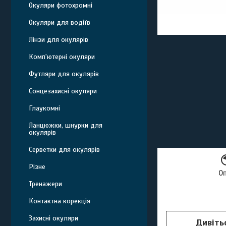
Окуляри фотохромні
Окуляри для водіїв
Лінзи для окулярів
Комп'ютерні окуляри
Футляри для окулярів
Сонцезахисні окуляри
Глаукомні
Ланцюжки, шнурки для
окулярів
Серветки для окулярів
Різне
О
Тренажери
Контактна корекція
Захисні окуляри
Дивіть