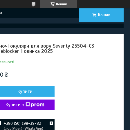
Кошик
а
Кошик
ночі окуляри для зору Seventy 25504-C3
ueblocker Новинка 2025
аявності
0 ₴
Купити
Купити з
+380 (50) 198-39-82
Єгор(Viber) (WhatsApp)