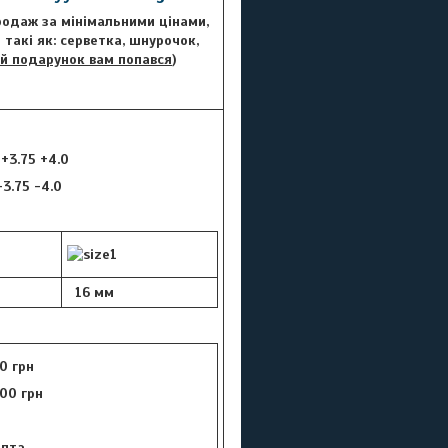
Продаж за мінімальними цінами,
такі як: серветка, шнурочок,
й подарунок вам попався
)
 +3.75 +4.0
 -3.75 -4.0
16 мм
0 грн
00 грн
цепта