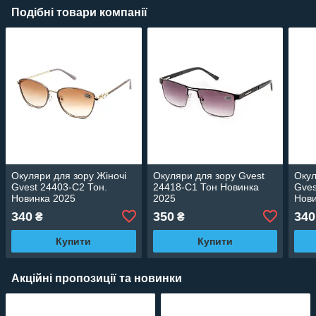
Подібні товари компанії
Окуляри для зору Жіночі
Окуляри для зору Gvest
Окул
Gvest 24403-C2 Тон.
24418-C1 Тон Новинка
Gves
Новинка 2025
2025
Нови
340
350
340
₴
₴
Купити
Купити
Акційні пропозиції та новинки