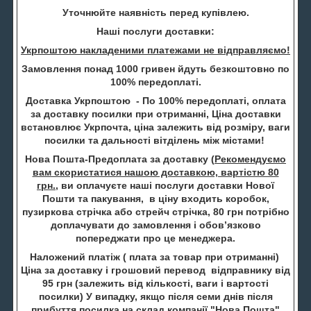
Уточнюйте наявність перед купівлею.
Наші послуги доставки:
Укрпоштою накладеними платежами не відправляємо!
Замовлення понад 1000 гривен йдуть безкоштовно по
100% передоплаті.
Доставка Укрпоштою - По 100% передоплаті, оплата
за доставку посилки при отриманні, Ціна доставки
встановлює Укрпочта, ціна залежить від розміру, ваги
посилки та дальності вітділень між містами!
Нова Пошта-Предоплата за доставку (
Рекомендуємо
вам скористатися нашою доставкою, вартістю 80
грн.
, ви оплачуєте наші послуги доставки Нової
Пошти та пакування, в ціну входить коробок,
пузиркова стрічка або стрейч стрічка, 80 грн потрібно
доплачувати до замовлення і обов’язково
попереджати про це менеджера.
Наложений платіж ( плата за товар при отриманні)
Ціна за доставку і грошовий перевод відправнику від
95 грн (залежить від кількості, ваги і вартості
посилки) У випадку, якщо після семи днів після
прибуття посилка на склад компанії "Нова Пошта"