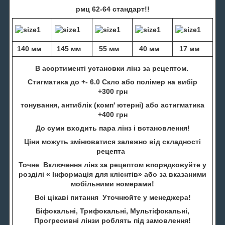
рмц 62-64 стандарт!!
140 мм
145 мм
55 мм
40 мм
17 мм
В асортименті установки лінз за рецептом.
Стигматика до +- 6.0 Скло або полімер на вибір
+300 грн
тонування, антиблік (комп' ютерні) або астигматика
+400 грн
До суми входить пара лінз і встановлення!
Ціни можуть змінюватися залежно від складності
рецепта
Точне Включення лінз за рецептом впорядковуйте у
розділі « Інформація для клієнтів» або за вказаними
мобільними номерами!
Всі цікаві питання Уточнюйте у менеджера!
Біфокальні, Трифокальні, Мультіфокальні,
Прогресивні лінзи роблять під замовлення!