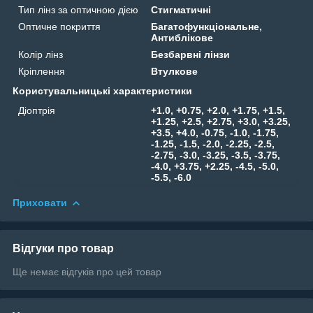
Тип лінз за оптичною дією
Стигматичні
Оптичне покриття
Багатофункціональне,
Антиблікове
Колір лінз
Безбарвні лінзи
Кріплення
Втулкове
Користувальницькі характеристики
Діоптрія
+1.0, +0.75, +2.0, +1.75, +1.5,
+1.25, +2.5, +2.75, +3.0, +3.25,
+3.5, +4.0, -0.75, -1.0, -1.75,
-1.25, -1.5, -2.0, -2.25, -2.5,
-2.75, -3.0, -3.25, -3.5, -3.75,
-4.0, +3.75, +2.25, -4.5, -5.0,
-5.5, -6.0
Приховати
Відгуки про товар
Ще немає відгуків про цей товар