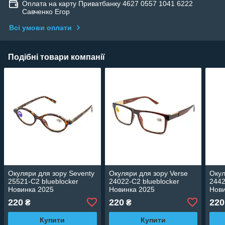
Оплата на карту Приватбанку 4627 0557 1041 6222
Савченко Егор
Всі умови оплати
Подібні товари компанії
Окуляри для зору Seventy
Окуляри для зору Verse
Окул
25521-C2 blueblocker
24022-C2 blueblocker
2442
Новинка 2025
Новинка 2025
Нови
220
220
220
₴
₴
Купити
Купити