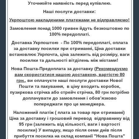
Уточнюйте наявність перед купівлею.
Наші послуги доставки:
Укрпоштою накладеними платежами не відправляємо!
Замовлення понад 1000 гривен йдуть безкоштовно по
100% передоплаті.
Доставка Укрпоштою - По 100% передоплаті, оплата
за доставку посилки при отриманні, Ціна доставки
встановлює Укрпочта, ціна залежить від розміру, ваги
посилки та дальності вітділень між містами!
Нова Пошта-Предоплата за доставку (
Рекомендуємо
вам скористатися нашою доставкою, вартістю 80
грн.
, ви оплачуєте наші послуги доставки Нової
Пошти та пакування, в ціну входить коробок,
пузиркова стрічка або стрейч стрічка, 80 грн потрібно
доплачувати до замовлення і обов’язково
попереджати про це менеджера.
Наложений платіж ( плата за товар при отриманні)
Ціна за доставку і грошовий перевод відправнику від
95 грн (залежить від кількості, ваги і вартості
посилки) У випадку, якщо після семи днів після
прибуття посилка на склад компанії "Нова Пошта"