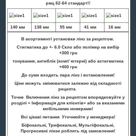
рмц 62-64 стандарт!!
140 мм
138 мм
55 мм
41 мм
16 мм
В асортименті установки лінз за рецептом.
Стигматика до +- 6.0 Скло або полімер на вибір
+300 грн
тонування, антиблік (комп' ютерні) або астигматика
+400 грн
До суми входить пара лінз і встановлення!
Ціни можуть змінюватися залежно від складності
рецепта
Точне Включення лінз за рецептом впорядковуйте у
розділі « Інформація для клієнтів» або за вказаними
мобільними номерами!
Всі цікаві питання Уточнюйте у менеджера!
Біфокальні, Трифокальні, Мультіфокальні,
Прогресивні лінзи роблять під замовлення!