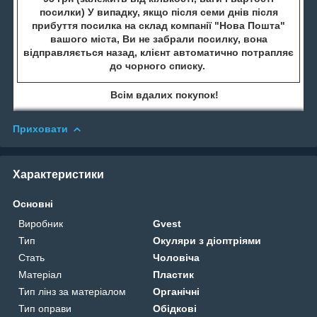
посилки) У випадку, якщо після семи днів після
прибуття посилка на склад компанії "Нова Пошта"
вашого міста, Ви не забрали посилку, вона
відправляється назад, клієнт автоматично потрапляє
до чорного списку.
Всім вдалих покупок!
Приховати
Характеристики
Основні
Виробник
Gvest
Тип
Окуляри з діоптріями
Стать
Чоловіча
Матеріал
Пластик
Тип лінз за матеріалом
Органічні
Тип оправи
Обідкові