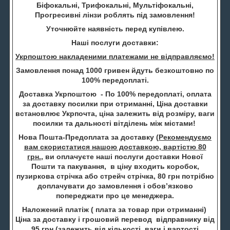
Біфокальні, Трифокальні, Мультіфокальні,
Прогресивні лінзи роблять під замовлення!
Уточнюйте наявність перед купівлею.
Наші послуги доставки:
Укрпоштою накладеними платежами не відправляємо!
Замовлення понад 1000 гривен йдуть безкоштовно по
100% передоплаті.
Доставка Укрпоштою - По 100% передоплаті, оплата
за доставку посилки при отриманні, Ціна доставки
встановлює Укрпочта, ціна залежить від розміру, ваги
посилки та дальності вітділень між містами!
Нова Пошта-Предоплата за доставку (
Рекомендуємо
вам скористатися нашою доставкою, вартістю 80
грн.
, ви оплачуєте наші послуги доставки Нової
Пошти та пакування, в ціну входить коробок,
пузиркова стрічка або стрейч стрічка, 80 грн потрібно
доплачувати до замовлення і обов’язково
попереджати про це менеджера.
Наложений платіж ( плата за товар при отриманні)
Ціна за доставку і грошовий перевод відправнику від
95 грн (залежить від кількості, ваги і вартості