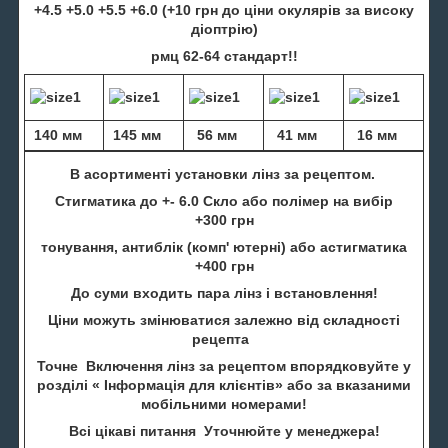
+4.5 +5.0 +5.5 +6.0 (+10 грн до ціни окулярів за високу
діоптрію)
рмц 62-64 стандарт!!
140 мм
145 мм
56 мм
41 мм
16 мм
В асортименті установки лінз за рецептом.
Стигматика до +- 6.0 Скло або полімер на вибір
+300 грн
тонування, антиблік (комп' ютерні) або астигматика
+400 грн
До суми входить пара лінз і встановлення!
Ціни можуть змінюватися залежно від складності
рецепта
Точне Включення лінз за рецептом впорядковуйте у
розділі « Інформація для клієнтів» або за вказаними
мобільними номерами!
Всі цікаві питання Уточнюйте у менеджера!