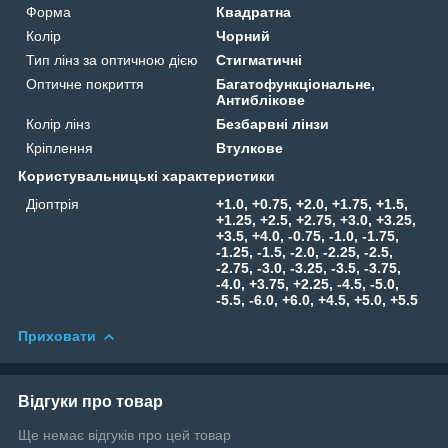
Форма
Квадратна
Колір
Чорний
Тип лінз за оптичною дією
Стигматичні
Оптичне покриття
Багатофункціональне,
Антиблікове
Колір лінз
Безбарвні лінзи
Кріплення
Втулкове
Користувальницькі характеристики
Діоптрія
+1.0, +0.75, +2.0, +1.75, +1.5,
+1.25, +2.5, +2.75, +3.0, +3.25,
+3.5, +4.0, -0.75, -1.0, -1.75,
-1.25, -1.5, -2.0, -2.25, -2.5,
-2.75, -3.0, -3.25, -3.5, -3.75,
-4.0, +3.75, +2.25, -4.5, -5.0,
-5.5, -6.0, +6.0, +4.5, +5.0, +5.5
Приховати
Відгуки про товар
Ще немає відгуків про цей товар