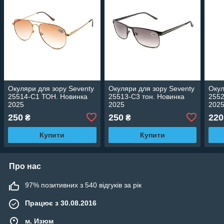
Окуляри для зору Seventy
Окуляри для зору Seventy
Окул
25514-C1 ТОН. Новинка
25513-C3 тон. Новинка
255
2025
2025
202
250
250
220
₴
₴
Купити
Купити
Про нас
97% позитивних з 540 відгуків за рік
Працює з 30.08.2016
м. Изюм