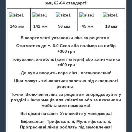
рмц 62-64 стандарт!!
145 мм
142 мм
56 мм
45 мм
18 мм
В асортименті установки лінз за рецептом.
Стигматика до +- 6.0 Скло або полімер на вибір
+300 грн
тонування, антиблік (комп' ютерні) або астигматика
+400 грн
До суми входить пара лінз і встановлення!
Ціни можуть змінюватися залежно від складності
рецепта
Точне Включення лінз за рецептом впорядковуйте у
розділі « Інформація для клієнтів» або за вказаними
мобільними номерами!
Всі цікаві питання Уточнюйте у менеджера!
Біфокальні, Трифокальні, Мультіфокальні,
Прогресивні лінзи роблять під замовлення!