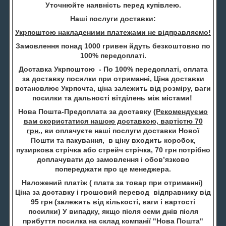
Уточнюйте наявність перед купівлею.
Наші послуги доставки:
Укрпоштою накладеними платежами не відправляємо!
Замовлення понад 1000 гривен йдуть безкоштовно по
100% передоплаті.
Доставка Укрпоштою - По 100% передоплаті, оплата
за доставку посилки при отриманні, Ціна доставки
встановлює Укрпочта, ціна залежить від розміру, ваги
посилки та дальності вітділень між містами!
Нова Пошта-Предоплата за доставку (
Рекомендуємо
вам скористатися нашою доставкою, вартістю 70
грн.
, ви оплачуєте наші послуги доставки Нової
Пошти та пакування, в ціну входить коробок,
пузиркова стрічка або стрейч стрічка, 70 грн потрібно
доплачувати до замовлення і обов’язково
попереджати про це менеджера.
Наложений платіж ( плата за товар при отриманні)
Ціна за доставку і грошовий перевод відправнику від
95 грн (залежить від кількості, ваги і вартості
посилки) У випадку, якщо після семи днів після
прибуття посилка на склад компанії "Нова Пошта"