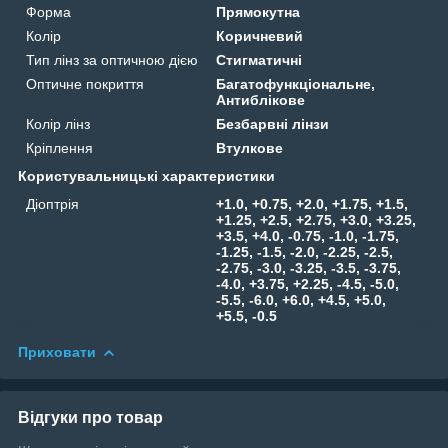
Форма
Прямокутна
Колір
Коричневий
Тип лінз за оптичною дією
Стигматичні
Оптичне покриття
Багатофункціональне,
Антиблікове
Колір лінз
Безбарвні лінзи
Кріплення
Втулкове
Користувальницькі характеристики
Діоптрія
+1.0, +0.75, +2.0, +1.75, +1.5,
+1.25, +2.5, +2.75, +3.0, +3.25,
+3.5, +4.0, -0.75, -1.0, -1.75,
-1.25, -1.5, -2.0, -2.25, -2.5,
-2.75, -3.0, -3.25, -3.5, -3.75,
-4.0, +3.75, +2.25, -4.5, -5.0,
-5.5, -6.0, +6.0, +4.5, +5.0,
+5.5, -0.5
Приховати
Відгуки про товар