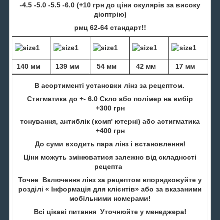
-4.5 -5.0 -5.5 -6.0 (+10 грн до ціни окулярів за високу
діоптрію)
рмц 62-64 стандарт!!
140 мм
139 мм
54 мм
42 мм
17 мм
В асортименті установки лінз за рецептом.
Стигматика до +- 6.0 Скло або полімер на вибір
+300 грн
тонування, антиблік (комп' ютерні) або астигматика
+400 грн
До суми входить пара лінз і встановлення!
Ціни можуть змінюватися залежно від складності
рецепта
Точне Включення лінз за рецептом впорядковуйте у
розділі « Інформація для клієнтів» або за вказаними
мобільними номерами!
Всі цікаві питання Уточнюйте у менеджера!