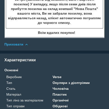
посилки) У випадку, якщо після семи днів після
прибуття посилка на склад компанії "Нова Пошта"
вашого міста, Ви не забрали посилку, вона
відправляється назад, клієнт автоматично потрапляє
до чорного списку.
Всім вдалих покупок!
Приховати
Характеристики
Основні
Виробник
Verse
Тип
Окуляри з діоптріями
Стать
Чоловіча
Матеріал
Пластик
Тип лінз за матеріалом
Органічні
Тип оправи
Обідкові