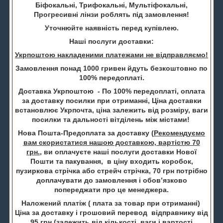
Біфокальні, Трифокальні, Мультіфокальні,
Прогресивні лінзи роблять під замовлення!
Уточнюйте наявність перед купівлею.
Наші послуги доставки:
Укрпоштою накладеними платежами не відправляємо!
Замовлення понад 1000 гривен йдуть безкоштовно по
100% передоплаті.
Доставка Укрпоштою - По 100% передоплаті, оплата
за доставку посилки при отриманні, Ціна доставки
встановлює Укрпочта, ціна залежить від розміру, ваги
посилки та дальності вітділень між містами!
Нова Пошта-Предоплата за доставку (
Рекомендуємо
вам скористатися нашою доставкою, вартістю 70
грн.
, ви оплачуєте наші послуги доставки Нової
Пошти та пакування, в ціну входить коробок,
пузиркова стрічка або стрейч стрічка, 70 грн потрібно
доплачувати до замовлення і обов’язково
попереджати про це менеджера.
Наложений платіж ( плата за товар при отриманні)
Ціна за доставку і грошовий перевод відправнику від
95 грн (залежить від кількості, ваги і вартості