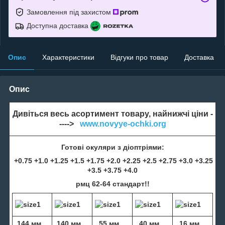
Замовлення під захистом
Доступна доставка
Опис
Характеристики
Відгуки про товар
Доставка
Опис
Дивіться весь асортимент товару, найнижчі ціни -
---->
www.novyye-ochki.org
Готові окуляри з діоптріями:
+0.75 +1.0 +1.25 +1.5 +1.75 +2.0 +2.25 +2.5 +2.75 +3.0 +3.25
+3.5 +3.75 +4.0
рмц 62-64 стандарт!!
144 мм
140 мм
55 мм
40 мм
16 мм