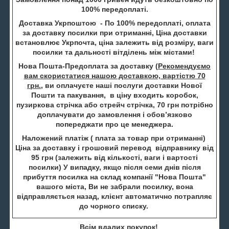
100% передоплаті.
Доставка Укрпоштою - По 100% передоплаті, оплата
за доставку посилки при отриманні, Ціна доставки
встановлює Укрпочта, ціна залежить від розміру, ваги
посилки та дальності вітділень між містами!
Нова Пошта-Предоплата за доставку (
Рекомендуємо
вам скористатися нашою доставкою, вартістю 70
грн.
, ви оплачуєте наші послуги доставки Нової
Пошти та пакування, в ціну входить коробок,
пузиркова стрічка або стрейч стрічка, 70 грн потрібно
доплачувати до замовлення і обов’язково
попереджати про це менеджера.
Наложений платіж ( плата за товар при отриманні)
Ціна за доставку і грошовий перевод відправнику від
95 грн (залежить від кількості, ваги і вартості
посилки) У випадку, якщо після семи днів після
прибуття посилка на склад компанії "Нова Пошта"
вашого міста, Ви не забрали посилку, вона
відправляється назад, клієнт автоматично потрапляє
до чорного списку.
Всім вдалих покупок!