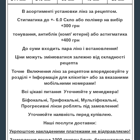
В асортименті установки лінз за рецептом.
Стигматика до +- 6.0 Скло або полімер на вибір
+300 грн
тонування, антиблік (комп' ютерні) або астигматика
+400 грн
До суми входить пара лінз і встановлення!
Ціни можуть змінюватися залежно від складності
рецепта
Точне Включення лінз за рецептом впорядковуйте у
розділі « Інформація для клієнтів» або за вказаними
мобільними номерами!
Всі цікаві питання Уточнюйте у менеджера!
Біфокальні, Трифокальні, Мультіфокальні,
Прогресивні лінзи роблять під замовлення!
Уточнюйте наявність перед купівлею.
Наші послуги доставки:
Укрпоштою накладеними платежами не відправляємо!
Замовлення понад 1000 гривен йдуть безкоштовно по