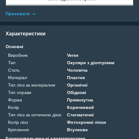
Приховати
Характеристики
Основні
Виробник
Verse
Тип
Окуляри з діоптріями
Стать
Чоловіча
Матеріал
Пластик
Тип лінз за матеріалом
Органічні
Тип оправи
Обідкові
Форма
Прямокутна
Колір
Коричневий
Тип лінз за оптичною дією
Стигматичні
Колір лінз
Фотохромні лінзи
Кріплення
Втулкове
Користувальницькі характеристики