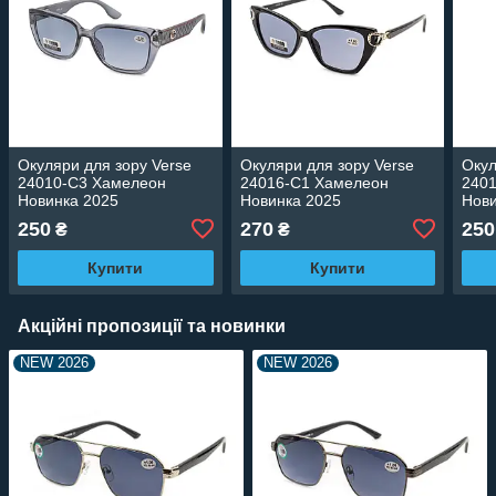
Окуляри для зору Verse
Окуляри для зору Verse
Окул
24010-C3 Хамелеон
24016-C1 Хамелеон
240
Новинка 2025
Новинка 2025
Нови
250
270
250
₴
₴
Купити
Купити
Акційні пропозиції та новинки
NEW 2026
NEW 2026