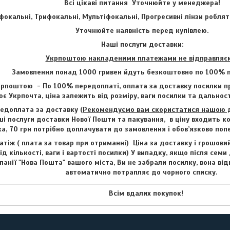
Всі цікаві питання Уточнюйте у менеджера!
фокальні, Трифокальні, Мультіфокальні, Прогресивні лінзи роблят
Уточнюйте наявність перед купівлею.
Наші послуги доставки:
Укрпоштою накладеними платежами не відправляє
Замовлення понад 1000 гривен йдуть безкоштовно по 100% п
рпоштою - По 100% передоплаті, оплата за доставку посилки пр
є Укрпочта, ціна залежить від розміру, ваги посилки та дальност
едоплата за доставку (
Рекомендуємо вам скористатися нашою до
і послуги доставки Нової Пошти та пакування, в ціну входить ко
ка, 70 грн потрібно доплачувати до замовлення і обов’язково по
тіж ( плата за товар при отриманні) Ціна за доставку і грошови
ід кількості, ваги і вартості посилки) У випадку, якщо після семи
анії "Нова Пошта" вашого міста, Ви не забрали посилку, вона від
автоматично потрапляє до чорного списку.
Всім вдалих покупок!