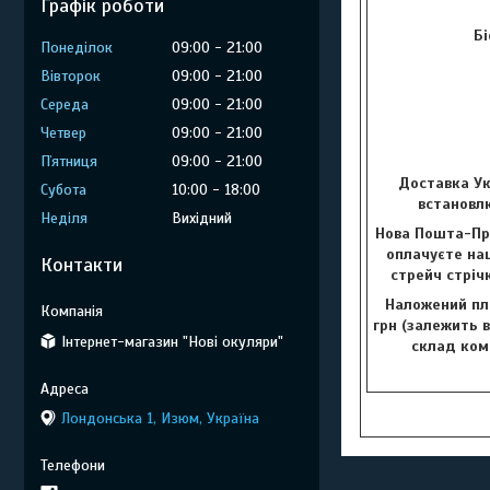
Графік роботи
Бі
Понеділок
09:00
21:00
Вівторок
09:00
21:00
Середа
09:00
21:00
Четвер
09:00
21:00
Пʼятниця
09:00
21:00
Доставка Ук
Субота
10:00
18:00
встановлю
Неділя
Вихідний
Нова Пошта-Пр
оплачуєте наш
Контакти
стрейч стріч
Наложений пла
грн (залежить в
Інтернет-магазин "Нові окуляри"
склад комп
Лондонська 1, Изюм, Україна