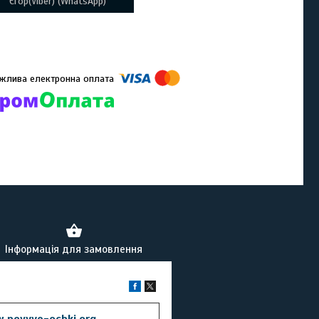
Єгор(Viber) (WhatsApp)
омпанії підключені електронні платежі. Тепер ви можете купити
ь-який товар не покидаючи сайту.
Інформація для замовлення
.novyye-ochki.org