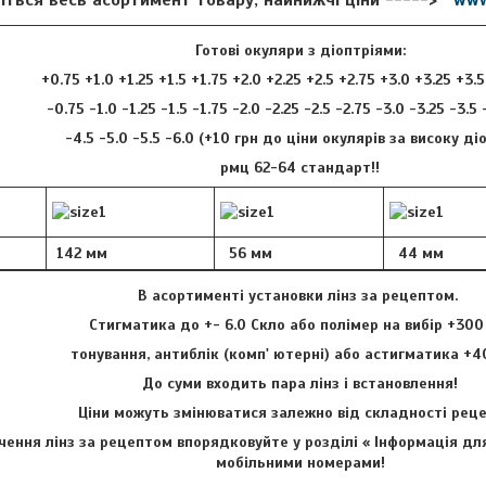
Готові окуляри з діоптріями:
+0.75 +1.0 +1.25 +1.5 +1.75 +2.0 +2.25 +2.5 +2.75 +3.0 +3.25 +3.
-0.75 -1.0 -1.25 -1.5 -1.75 -2.0 -2.25 -2.5 -2.75 -3.0 -3.25 -3.5
-4.5 -5.0 -5.5 -6.0 (+10 грн до ціни окулярів за високу ді
рмц 62-64 стандарт!!
142 мм
56 мм
44 мм
В асортименті установки лінз за рецептом.
Стигматика до +- 6.0 Скло або полімер на вибір +300
тонування, антиблік (комп' ютерні) або астигматика +4
До суми входить пара лінз і встановлення!
Ціни можуть змінюватися залежно від складності ре
ення лінз за рецептом впорядковуйте у розділі « Інформація для
мобільними номерами!