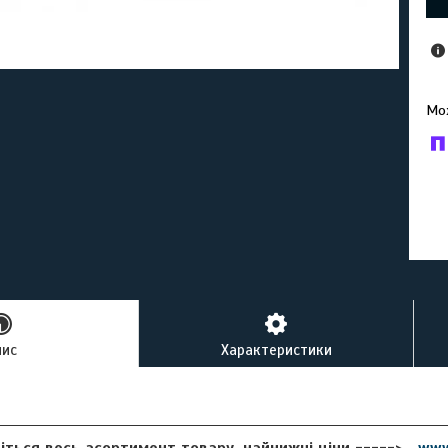
У к
буд
пис
Характеристики
іться весь асортимент товару, найнижчі ціни ----->
www