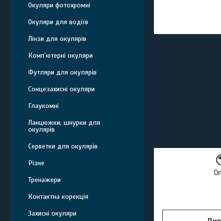
Окуляри фотохромні
Окуляри для водіїв
Лінзи для окулярів
Комп'ютерні окуляри
Футляри для окулярів
Сонцезахисні окуляри
Глаукомні
Ланцюжки, шнурки для
окулярів
Серветки для окулярів
Різне
О
Тренажери
Контактна корекція
Захисні окуляри
Див