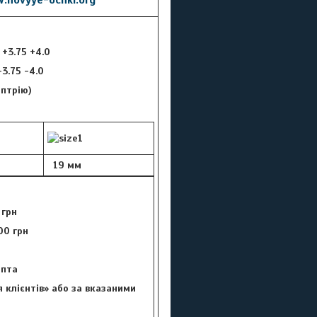
5 +3.75 +4.0
 -3.75 -4.0
оптрію)
19 мм
 грн
00 грн
цепта
 клієнтів» або за вказаними