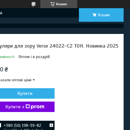
Кошик
а
Кошик
уляри для зору Verse 24022-C2 ТОН. Новинка 2025
аявності
Оптом і в роздріб
0 ₴
азати оптові ціни
Купити
Купити з
+380 (50) 198-39-82