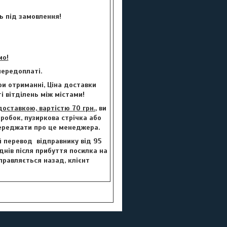
ь під замовлення!
мо!
ередоплаті.
и отриманні, Ціна доставки
і вітділень між містами!
ставкою, вартістю 70 грн.
, ви
робок, пузиркова стрічка або
переджати про це менеджера.
й перевод відправнику від 95
 днів після прибуття посилка на
правляється назад, клієнт